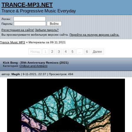
TRANCE-MP3.NET
Trance & Progressive Music Everyday
Логин:
Пароль:
Регистрация на сайте!
Забыли пароль?
Вы просматриваете мобильную версию сайта.
Перейти на полную версию сайта.
Trance Music MP3
» Материалы за 09.11.2021
Назад
1
2
3
4
5
...
6
Далее
Kick Bong - 20th Anniversary Remixes (2021)
Категория:
Chillout and Ambient
автор:
Magik
| 9-11-2021, 22:37 | Просмотров: 494