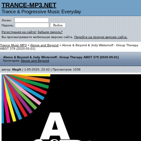
TRANCE-MP3.NET
Trance & Progressive Music Everyday
Логин:
Пароль:
Регистрация на сайте!
Забыли пароль?
Вы просматриваете мобильную версию сайта.
Перейти на полную версию сайта.
Trance Music MP3
»
Above and Beyond
» Above & Beyond & Jody Wisternoff - Group Therapy
ABGT 379 (2020-05-01)
Above & Beyond & Jody Wisternoff - Group Therapy ABGT 379 (2020-05-01)
Категория:
Above and Beyond
автор:
Magik
| 1-05-2020, 22:42 | Просмотров: 1036