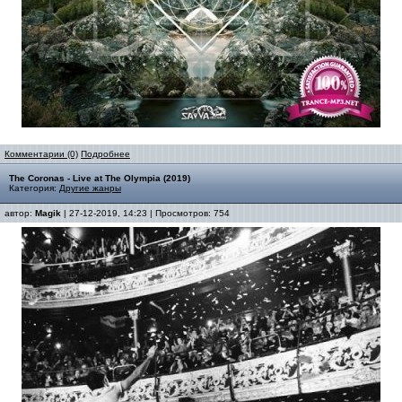
Комментарии (0)
Подробнее
The Coronas - Live at The Olympia (2019)
Категория:
Другие жанры
автор:
Magik
| 27-12-2019, 14:23 | Просмотров: 754