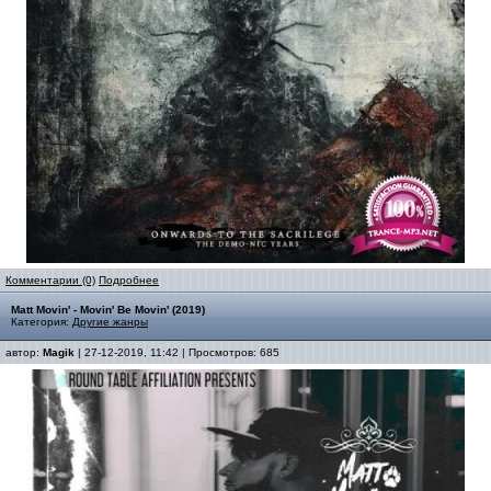
Комментарии (0)
Подробнее
Matt Movin' - Movin' Be Movin' (2019)
Категория:
Другие жанры
автор:
Magik
| 27-12-2019, 11:42 | Просмотров: 685