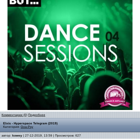
Комментарии (0)
Подробнее
Elxis - Hyperspace Telegram (2019)
Категория:
Goa-Psy
автор:
kowey
| 27-12-2019, 13:59 | Просмотров: 627