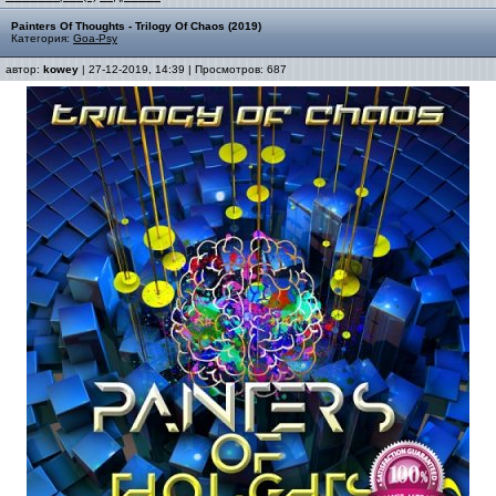
Painters Of Thoughts - Trilogy Of Chaos (2019)
Категория:
Goa-Psy
автор:
kowey
| 27-12-2019, 14:39 | Просмотров: 687