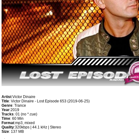
Artist
:Victor Dinaire
Title
: Victor Dinaire - Lost Episode 653 (2019-06-25)
Genre
: Trance
Year
:2019
Tracks
: 01 (no *.cue)
Time
: 60 Min
Format
:mp3, mixed
Quality
:320kbps | 44.1 kHz | Stereo
Size
: 137 MB