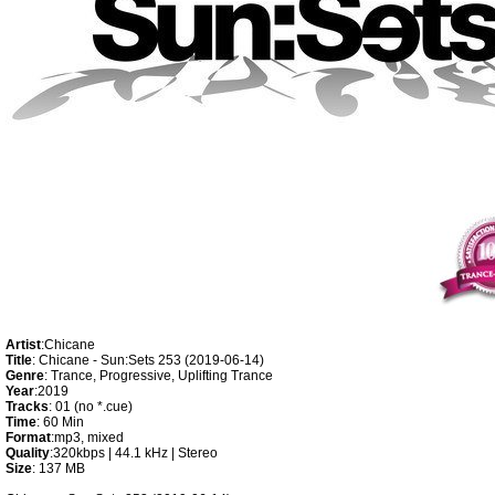
Artist
:Chicane
Title
: Chicane - Sun:Sets 253 (2019-06-14)
Genre
: Trance, Progressive, Uplifting Trance
Year
:2019
Tracks
: 01 (no *.cue)
Time
: 60 Min
Format
:mp3, mixed
Quality
:320kbps | 44.1 kHz | Stereo
Size
: 137 MB