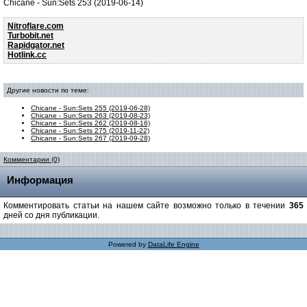
Chicane - Sun:Sets 253 (2019-06-14)
Nitroflare.com
Turbobit.net
Rapidgator.net
Hotlink.cc
Другие новости по теме:
Chicane - Sun:Sets 255 (2019-06-28)
Chicane - Sun:Sets 263 (2019-08-23)
Chicane - Sun:Sets 262 (2019-08-16)
Chicane - Sun:Sets 275 (2019-11-22)
Chicane - Sun:Sets 267 (2019-09-28)
Комментарии (0)
Информация
Комментировать статьи на нашем сайте возможно только в течении
365
дней со дня публикации.
Powered by
DataLife Engine