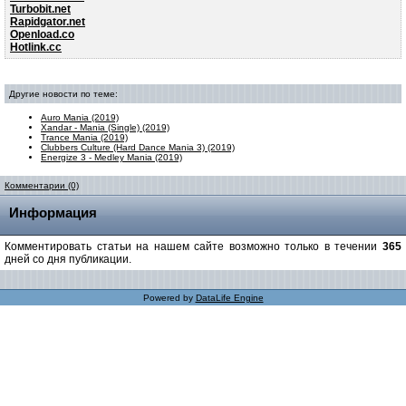
Turbobit.net
Rapidgator.net
Openload.co
Hotlink.cc
Другие новости по теме:
Auro Mania (2019)
Xandar - Mania (Single) (2019)
Trance Mania (2019)
Clubbers Culture (Hard Dance Mania 3) (2019)
Energize 3 - Medley Mania (2019)
Комментарии (0)
Информация
Комментировать статьи на нашем сайте возможно только в течении
365
дней со дня публикации.
Powered by
DataLife Engine