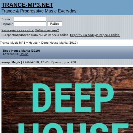
TRANCE-MP3.NET
Trance & Progressive Music Everyday
Логин:
Пароль:
Регистрация на сайте!
Забыли пароль?
Вы просматриваете мобильную версию сайта.
Перейти на полную версию сайта.
Trance Music MP3
»
House
» Deep House Mania (2019)
Deep House Mania (2019)
Категория:
House
автор:
Magik
| 27-04-2019, 17:45 | Просмотров: 730