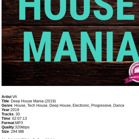
Artist
:VA
Title
: Deep House Mania (2019)
Genre
: House, Tech House, Deep House, Electronic, Progressive, Dance
Year
:2019
Tracks
: 30
Time
: 02:07:13
Format
:MP3
Quality
:320kbps
Size
: 294 MB