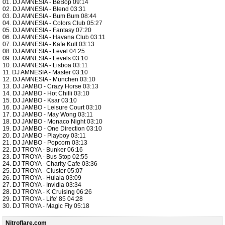
01. DJ AMNESIA - BeBop 09:14
02. DJ AMNESIA - Blend 03:31
03. DJ AMNESIA - Bum Bum 08:44
04. DJ AMNESIA - Colors Club 05:27
05. DJ AMNESIA - Fantasy 07:20
06. DJ AMNESIA - Havana Club 03:11
07. DJ AMNESIA - Kafe Kult 03:13
08. DJ AMNESIA - Level 04:25
09. DJ AMNESIA - Levels 03:10
10. DJ AMNESIA - Lisboa 03:11
11. DJ AMNESIA - Master 03:10
12. DJ AMNESIA - Munchen 03:10
13. DJ JAMBO - Crazy Horse 03:13
14. DJ JAMBO - Hot Chilli 03:10
15. DJ JAMBO - Ksar 03:10
16. DJ JAMBO - Leisure Court 03:10
17. DJ JAMBO - May Wong 03:11
18. DJ JAMBO - Monaco Night 03:10
19. DJ JAMBO - One Direction 03:10
20. DJ JAMBO - Playboy 03:11
21. DJ JAMBO - Popcorn 03:13
22. DJ TROYA - Bunker 06:16
23. DJ TROYA - Bus Stop 02:55
24. DJ TROYA - Charity Cafe 03:36
25. DJ TROYA - Cluster 05:07
26. DJ TROYA - Hulala 03:09
27. DJ TROYA - Invidia 03:34
28. DJ TROYA - K Cruising 06:26
29. DJ TROYA - Life' 85 04:28
30. DJ TROYA - Magic Fly 05:18
Nitroflare.com