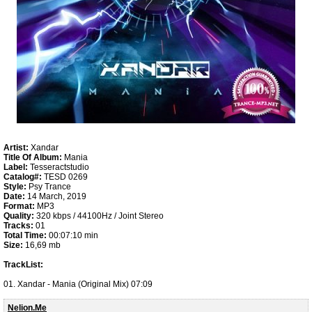
Artist:
Xandar
Title Of Album:
Mania
Label:
Tesseractstudio
Catalog#:
TESD 0269
Style:
Psy Trance
Date:
14 March, 2019
Format:
MP3
Quality:
320 kbps / 44100Hz / Joint Stereo
Tracks:
01
Total Time:
00:07:10 min
Size:
16,69 mb
TrackList:
01. Xandar - Mania (Original Mix) 07:09
Nelion.Me