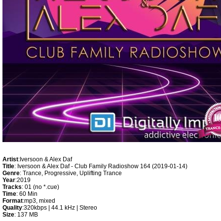
Artist
:Iversoon & Alex Daf
Title
: Iversoon & Alex Daf - Club Family Radioshow 164 (2019-01-14)
Genre
: Trance, Progressive, Uplifting Trance
Year
:2019
Tracks
: 01 (no *.cue)
Time
: 60 Min
Format
:mp3, mixed
Quality
:320kbps | 44.1 kHz | Stereo
Size
: 137 MB