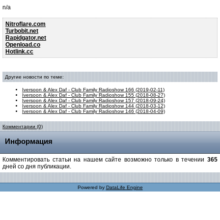
n/a
Nitroflare.com
Turbobit.net
Rapidgator.net
Openload.co
Hotlink.cc
Другие новости по теме:
Iversoon & Alex Daf - Club Family Radioshow 166 (2019-02-11)
Iversoon & Alex Daf - Club Family Radioshow 155 (2018-08-27)
Iversoon & Alex Daf - Club Family Radioshow 157 (2018-09-24)
Iversoon & Alex Daf - Club Family Radioshow 144 (2018-03-12)
Iversoon & Alex Daf - Club Family Radioshow 146 (2018-04-09)
Комментарии (0)
Информация
Комментировать статьи на нашем сайте возможно только в течении
365
дней со дня публикации.
Powered by
DataLife Engine