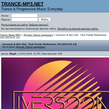
TRANCE-MP3.NET
Trance & Progressive Music Everyday
Логин:
Пароль:
Регистрация на сайте!
Забыли пароль?
Вы просматриваете мобильную версию сайта.
Перейти на полную версию сайта.
Trance Music MP3
»
Другие Trance радиошоу
» Iversoon & Alex Daf - Club Family Radioshow
164 (2019-01-14)
Iversoon & Alex Daf - Club Family Radioshow 164 (2019-01-14)
Категория:
Другие Trance радиошоу
автор:
Magik
| 14-01-2019, 21:59 | Просмотров: 930