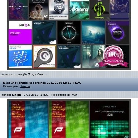
Комментарии (0)
Подробнее
Best Of Promind Recordings 2011-2018 (2018) FLAC
Категория:
Trance
автор:
Magik
| 2-01-2019, 14:32 | Просмотров: 790