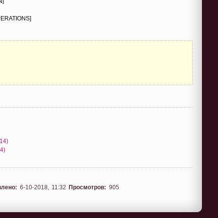
N]
PERATIONS]
-14)
4)
влено:
6-10-2018, 11:32
Просмотров:
905