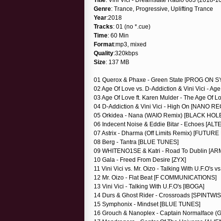
Genre
: Trance, Progressive, Uplifting Trance
Year
:2018
Tracks
: 01 (no *.cue)
Time
: 60 Min
Format
:mp3, mixed
Quality
:320kbps
Size
: 137 MB
01 Querox & Phaxe - Green State [PROG ON 
02 Age Of Love vs. D-Addiction & Vini Vici -
03 Age Of Love ft. Karen Mulder - The Age Of Lo
04 D-Addiction & Vini Vici - High On [NANO
05 Orkidea - Nana (WAIO Remix) [BLACK HOL
06 Indecent Noise & Eddie Bitar - Echoes [AL
07 Astrix - Dharma (Off Limits Remix) [FUT
08 Berg - Tantra [BLUE TUNES]
09 WHITENO1SE & Katri - Road To Dublin [A
10 Gala - Freed From Desire [ZYX]
11 Vini Vici vs. Mr. Oizo - Talking With U.F.O
12 Mr. Oizo - Flat Beat [F COMMUNICATIONS]
13 Vini Vici - Talking With U.F.O's [IBOGA]
14 Durs & Ghost Rider - Crossroads [SPINTWIS
15 Symphonix - Mindset [BLUE TUNES]
16 Grouch & Nanoplex - Captain Normalface (