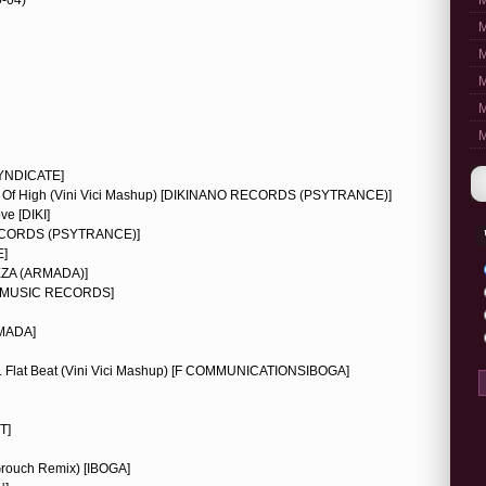
M
M
M
M
M
M
SYNDICATE]
 Age Of High (Vini Vici Mashup) [DIKINANO RECORDS (PSYTRANCE)]
ve [DIKI]
 RECORDS (PSYTRANCE)]
E]
TEZA (ARMADA)]
URE MUSIC RECORDS]
RMADA]
's vs. Flat Beat (Vini Vici Mashup) [F COMMUNICATIONSIBOGA]
T]
Grouch Remix) [IBOGA]