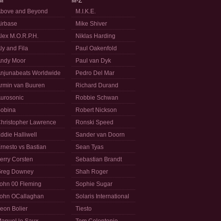
M
M-Z
bove and Beyond
M.I.K.E.
irbase
Mike Shiver
lex M.O.R.P.H.
Niklas Harding
ly and Fila
Paul Oakenfold
ndy Moor
Paul van Dyk
njunabeats Worldwide
Pedro Del Mar
rmin van Buuren
Richard Durand
urosonic
Robbie Schwan
obina
Robert Nickson
hristopher Lawrence
Ronski Speed
ddie Halliwell
Sander van Doorn
rnesto vs Bastian
Sean Tyas
erry Corsten
Sebastian Brandt
reg Downey
Shah Roger
ohn 00 Fleming
Sophie Sugar
ohn OCallaghan
Solaris International
eon Bolier
Tiesto