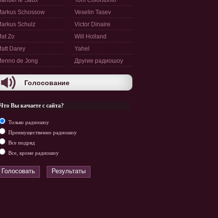
anuel le Saux
Tom Colontonio
arkus Schossow
Veselin Tasev
arkus Schulz
Victor Dinaire
at Zo
Will Holland
att Darey
Yahel
enno de Jong
Другие радиошоу
Голосование
Что Вы качаете с сайта?
Только радиошоу
Преимущественно радиошоу
Все подряд
Все, кроме радиошоу
Голосовать
Результаты