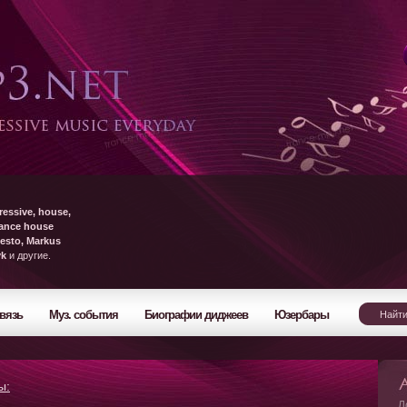
ressive, house,
rance house
esto, Markus
yk
и другие.
вязь
Муз. события
Биографии диджеев
Юзербары
ы:
Л