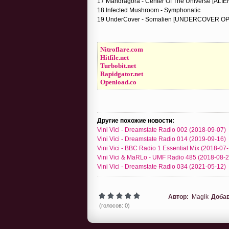
17 Mandragora - Center Of The Universe [ALIE
18 Infected Mushroom - Symphonatic
19 UnderCover - Somalien [UNDERCOVER O
Nitroflare.com
Hitfile.net
Turbobit.net
Rapidgator.net
Openload.co
Другие похожие новости:
Vini Vici - Dreamstate Radio 002 (2018-09-07)
Vini Vici - Dreamstate Radio 014 (2019-09-16)
Vini Vici - BBC Radio 1 Essential Mix (2018-07
Vini Vici & MaRLo - UMF Radio 485 (2018-08-2
Vini Vici - Dreamstate Radio 034 (2021-05-12)
Автор:
Magik
Доба
(голосов: 0)