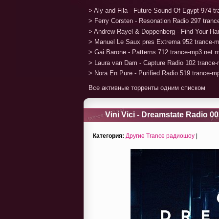
> Aly and Fila - Future Sound Of Egypt 974 
> Ferry Corsten - Resonation Radio 297 tran
> Andrew Rayel & Doppenberg - Find Your H
> Manuel Le Saux pres Extrema 952 trance-
> Gai Barone - Patterns 712 trance-mp3.net.
> Laura van Dam - Capture Radio 102 trance
> Nora En Pure - Purified Radio 519 trance-
Все активные торренты одним списком
Vini Vici - Dreamstate Radio 00
Категория:
Другие Trance радиошоу
|