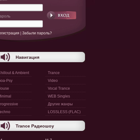
ароль
егистрация
|
Забыли пароль?
Навигация
hillout & Ambient
Trance
oa-Psy
Video
House
Vocal Trance
inimal
WEB Singles
rogressive
Другие жанры
echno
LOSSLESS (FLAC)
Trance Радиошоу