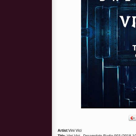
Artist
:Vini Vici
Title
: Vini Vici - Dreamstate Radio 003 (2018-1