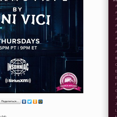
A-
A
A
A
A
A
A
A
A
B
C
E
E
F
G
J
Поделиться…
J
L
0-04)