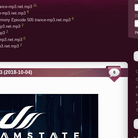
11
trance-mp3.net.mp3
9
ce-mp3.net.mp3
П
6
armony Episode 505 trance-mp3.net.mp3
2
mp3.net.mp3
2
Р
mp3
0
-mp3.net.mp3
2
mp3.net.mp3
3 (2018-10-04)
C
0
G
M
P
T