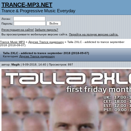
TRANCE-MP3.NET
Trance & Progressive Music Everyday
Логин:
Пароль:
Регистрация на сайте!
Забыли пароль?
Вы просматриваете мобильную версию сайта.
Перейти на полную версию сайта.
Trance Music MP3
»
Другие Trance радиошоу
» Talla 2XLC - addicted to trance september
2018 (2018-09-07)
Talla 2XLC - addicted to trance september 2018 (2018-09-07)
Категория:
Другие Trance радиошоу
автор:
Magik
| 9-09-2018, 14:40 | Просмотров: 897