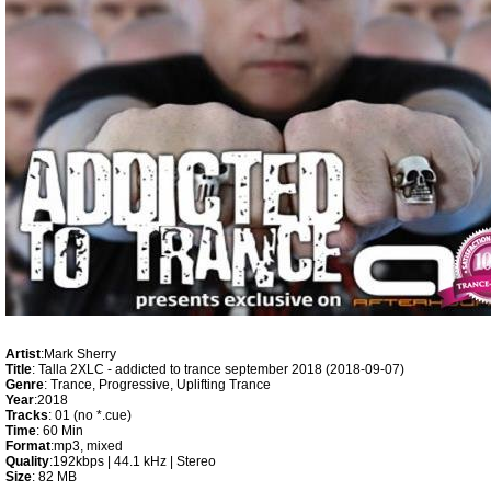
Artist
:Mark Sherry
Title
: Talla 2XLC - addicted to trance september 2018 (2018-09-07)
Genre
: Trance, Progressive, Uplifting Trance
Year
:2018
Tracks
: 01 (no *.cue)
Time
: 60 Min
Format
:mp3, mixed
Quality
:192kbps | 44.1 kHz | Stereo
Size
: 82 MB