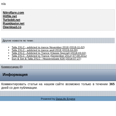
n/a
Nitroflare.com
Hitfile.net
Turbobit.net
Rapidgator.net
Openload.co
Другие новости по теме:
Talla 2XLC - addicted to trance November 2018 (2018-11-02)
Talla 2XLC - addicted to trance april 2018 (2018-04-06)
Talla 2XLC - Addicted to Trance (Classix Special) (2018-03-02)
Talla 2XLC - Addicted to Trance (September 2012) 07-09-2012
Sun & Set & Talla 2XLC - HeavensGate 626 (2018-07-27)
Комментарии (0)
Информация
Комментировать статьи на нашем сайте возможно только в течении
365
дней со дня публикации.
Powered by
DataLife Engine