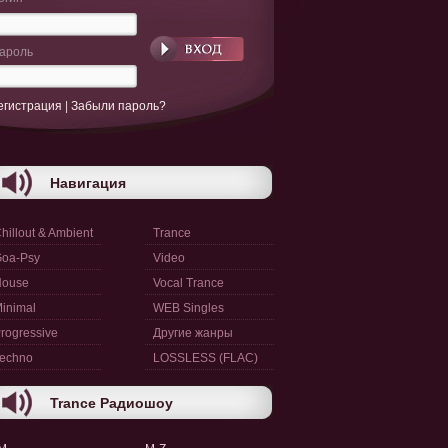
ароль
егистрация
|
Забыли пароль?
Навигация
hillout & Ambient
Trance
oa-Psy
Video
House
Vocal Trance
inimal
WEB Singles
rogressive
Другие жанры
echno
LOSSLESS (FLAC)
Trance Радиошоу