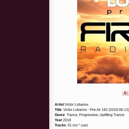
Artist
:Victor Lobanov
Title
: Victor Lobanov - Fire Air 182 (2018-06-13
Genre
: Trance, Progressive, Uplifting Trance
Year
:2018
Tracks
: 01 (no *.cue)