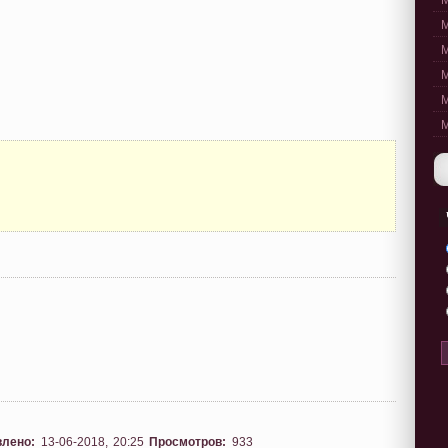
M
M
M
M
M
M
влено:
13-06-2018, 20:25
Просмотров:
933