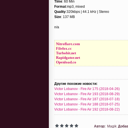
Time
: 60 Min
Format
:mp3, mixed
Quality
:320kbps | 44.1 kHz | Stereo
Size
: 137 MB
n/a
Nitroflare.com
Filefox.cc
Turbobit.net
Rapidgator.net
Openload.co
Другие похожие новости:
Victor Lobanov - Fire Air 175 (2018-04-26)
Victor Lobanov - Fire Air 193 (2018-08-29)
Victor Lobanov - Fire Air 187 (2018-07-18)
Victor Lobanov - Fire Air 188 (2018-07-25)
Victor Lobanov - Fire Air 192 (2018-08-22)
Автор:
Magik
Доба