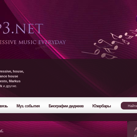
ressive, house,
rance house
esto, Markus
yk
и другие.
вязь
Муз. события
Биографии диджеев
Юзербары
ы:
Л