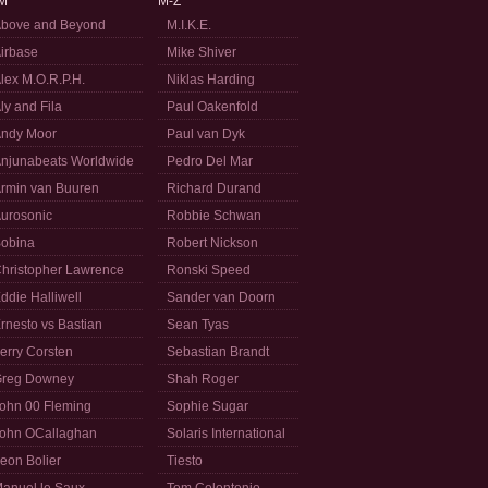
M
M-Z
bove and Beyond
M.I.K.E.
irbase
Mike Shiver
lex M.O.R.P.H.
Niklas Harding
ly and Fila
Paul Oakenfold
ndy Moor
Paul van Dyk
njunabeats Worldwide
Pedro Del Mar
rmin van Buuren
Richard Durand
urosonic
Robbie Schwan
obina
Robert Nickson
hristopher Lawrence
Ronski Speed
ddie Halliwell
Sander van Doorn
rnesto vs Bastian
Sean Tyas
erry Corsten
Sebastian Brandt
reg Downey
Shah Roger
ohn 00 Fleming
Sophie Sugar
ohn OCallaghan
Solaris International
eon Bolier
Tiesto