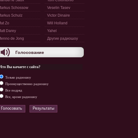
anuel le Saux
Tom Colontonio
arkus Schossow
Veselin Tasev
arkus Schulz
Victor Dinaire
at Zo
Will Holland
att Darey
Yahel
enno de Jong
Другие радиошоу
Голосование
Что Вы качаете с сайта?
Только радиошоу
Преимущественно радиошоу
Все подряд
Все, кроме радиошоу
Голосовать
Результаты