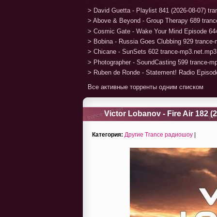
> David Guetta - Playlist 841 (2026-08-07) t
> Above & Beyond - Group Therapy 689 tran
> Cosmic Gate - Wake Your Mind Episode 64
> Bobina - Russia Goes Clubbing 929 trance
> Chicane - SunSets 602 trance-mp3.net.mp3
> Photographer - SoundCasting 599 trance-m
> Ruben de Ronde - Statement! Radio Episod
Все активные торренты одним списком
Victor Lobanov - Fire Air 182 (
Категория:
Другие Trance радиошоу
|