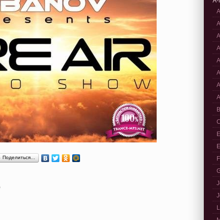
A-
A
A
A
A
A
A
A
A
B
C
E
E
Поделиться…
F
G
J
)
J
L