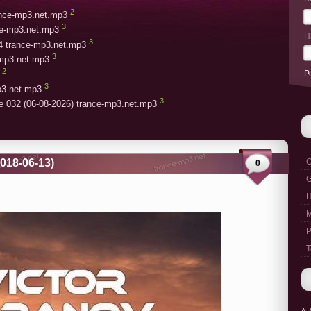
2
rance-mp3.net.mp3
3
ce-mp3.net.mp3
П
3
4 trance-mp3.net.mp3
3
-mp3.net.mp3
2
Р
3
p3.net.mp3
3
e 032 (06-08-2026) trance-mp3.net.mp3
2018-06-13)
C
0
G
M
P
T