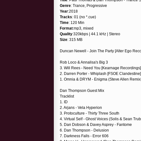
Genre
: Trance, Progressive
Year
:2018
Tracks
: 01 (no *.cue)
Time
: 120 Min
Format
:mp3, mixed
Quality
:320kbps | 44.1 kHz | Stereo
Size
: 315 MB
Duncan Newell - Join The Party [Alter Ego Reco
Rob Loco & Annalisa's Big 3
3. Will Rees - Need You [Kearnage Recordings]
2. Darren Porter - Whiplash [FSOE Clandestine]
1. Omnia & DRYM - Enigma (Steve Allen Remix) 
Dan Thompson Guest Mix
Tracklist
1. ID
2. Arjans - Vela Hyperion
3. Protoculture - Thirty Three South
4. Virtual Self - Ghost Voices (Solis & Sean Tru
5. Dan Dobson & Davey Asprey - Fantome
6. Dan Thompson - Delusion
7. Darkness Falls - Error 606