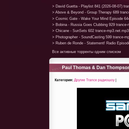
> David Guetta - Playlist 841 (2026-08-07) t
> Above & Beyond - Group Therapy 689 tran
> Cosmic Gate - Wake Your Mind Episode 64
> Bobina - Russia Goes Clubbing 929 trance
> Chicane - SunSets 602 trance-mp3.net.mp3
> Photographer - SoundCasting 599 trance-m
> Ruben de Ronde - Statement! Radio Episod
Все активные торренты одним списком
Paul Thomas & Dan Thompson -
Категория:
Другие Trance радиошоу
|