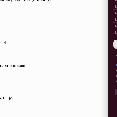
M
M
M
M
M
M
rds]
[A State of Trance]
by Remix)