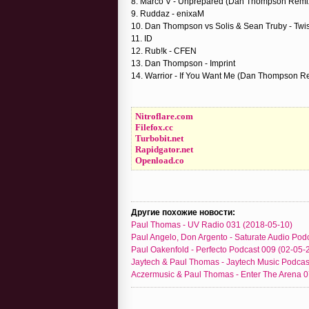
8. Marco V - Unprepared (Dan Thompson Remi
9. Ruddaz - enixaM
10. Dan Thompson vs Solis & Sean Truby - Twi
11. ID
12. Rub!k - CFEN
13. Dan Thompson - Imprint
14. Warrior - If You Want Me (Dan Thompson R
Nitroflare.com
Filefox.cc
Turbobit.net
Rapidgator.net
Openload.co
Другие похожие новости:
Paul Thomas - UV Radio 031 (2018-05-10)
Paul Angelo, Don Argento - Saturate Audio Pod
Paul Oakenfold - Perfecto Podcast 009 (02-05-
Jaytech & Paul Thomas - Jaytech Music Podcas
Aczermusic & Paul Thomas - Enter The Arena 