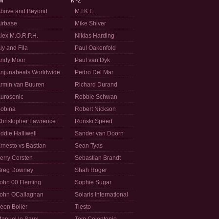
M
M-Z
bove and Beyond
M.I.K.E.
irbase
Mike Shiver
lex M.O.R.P.H.
Niklas Harding
ly and Fila
Paul Oakenfold
ndy Moor
Paul van Dyk
njunabeats Worldwide
Pedro Del Mar
rmin van Buuren
Richard Durand
urosonic
Robbie Schwan
obina
Robert Nickson
hristopher Lawrence
Ronski Speed
ddie Halliwell
Sander van Doorn
rnesto vs Bastian
Sean Tyas
erry Corsten
Sebastian Brandt
reg Downey
Shah Roger
ohn 00 Fleming
Sophie Sugar
ohn OCallaghan
Solaris International
eon Bolier
Tiesto