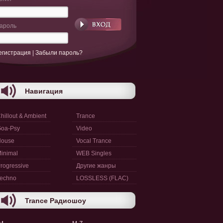
ароль
егистрация
|
Забыли пароль?
Навигация
hillout & Ambient
Trance
oa-Psy
Video
House
Vocal Trance
inimal
WEB Singles
rogressive
Другие жанры
echno
LOSSLESS (FLAC)
Trance Радиошоу