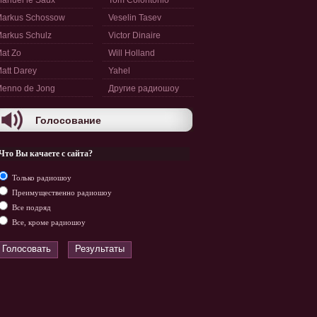
anuel le Saux
Tom Colontonio
arkus Schossow
Veselin Tasev
arkus Schulz
Victor Dinaire
at Zo
Will Holland
att Darey
Yahel
enno de Jong
Другие радиошоу
Голосование
Что Вы качаете с сайта?
Только радиошоу
Преимущественно радиошоу
Все подряд
Все, кроме радиошоу
Голосовать
Результаты