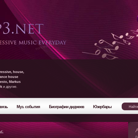
ressive, house,
rance house
esto, Markus
yk
и другие.
вязь
Муз. события
Биографии диджеев
Юзербары
ы:
Л