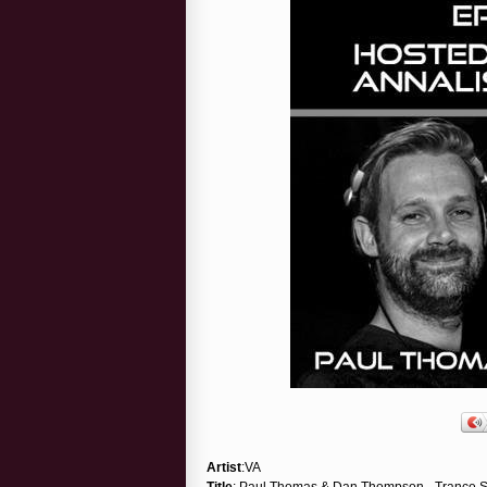
Artist
:VA
Title
: Paul Thomas & Dan Thompson - Trance S