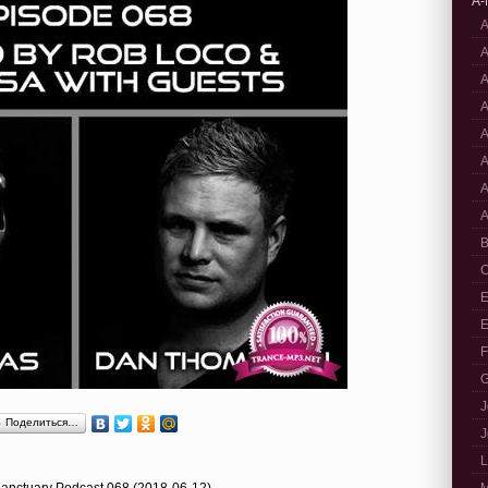
A-
A
A
A
A
A
A
A
A
B
C
E
E
F
G
J
Поделиться…
J
L
anctuary Podcast 068 (2018-06-12)