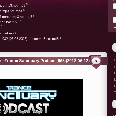
5
rance-mp3.net.mp3
5
ce-mp3.net.mp3
П
5
4 trance-mp3.net.mp3
7
-mp3.net.mp3
3
Р
5
p3.net.mp3
3
e 032 (06-08-2026) trance-mp3.net.mp3
 Trance Sanctuary Podcast 068 (2018-06-12)
C
0
G
M
P
T