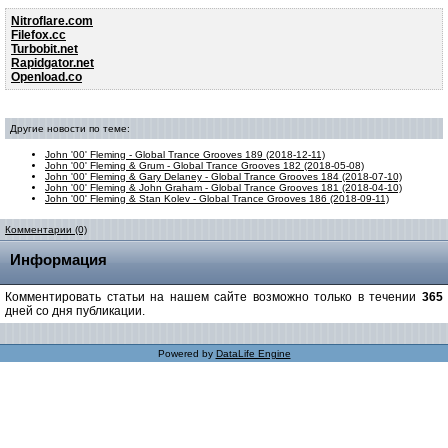
Nitroflare.com
Filefox.cc
Turbobit.net
Rapidgator.net
Openload.co
Другие новости по теме:
John '00' Fleming - Global Trance Grooves 189 (2018-12-11)
John '00' Fleming & Grum - Global Trance Grooves 182 (2018-05-08)
John '00' Fleming & Gary Delaney - Global Trance Grooves 184 (2018-07-10)
John '00' Fleming & John Graham - Global Trance Grooves 181 (2018-04-10)
John '00' Fleming & Stan Kolev - Global Trance Grooves 186 (2018-09-11)
Комментарии (0)
Информация
Комментировать статьи на нашем сайте возможно только в течении
365
дней со дня публикации.
Powered by
DataLife Engine