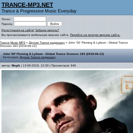
TRANCE-MP3.NET
Trance & Progressive Music Everyday
Логин:
Пароль:
Регистрация на сайте!
Забыли пароль?
Вы просматриваете мобильную версию сайта.
Перейти на полную версию сайта.
Trance Music MP3
»
Другие Trance радиошоу
» John '00' Fleming & Lyktum - Global Trance
Grooves 183 (2018-06-12)
John '00' Fleming & Lyktum - Global Trance Grooves 183 (2018-06-12)
Категория:
Другие Trance радиошоу
автор:
Magik
| 13-06-2018, 12:30 | Просмотров: 946