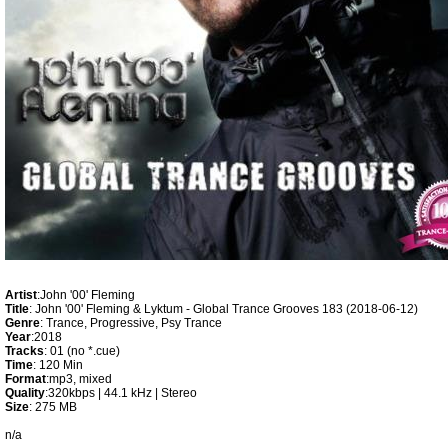
Artist
:John '00' Fleming
Title
: John '00' Fleming & Lyktum - Global Trance Grooves 183 (2018-06-12)
Genre
: Trance, Progressive, Psy Trance
Year
:2018
Tracks
: 01 (no *.cue)
Time
: 120 Min
Format
:mp3, mixed
Quality
:320kbps | 44.1 kHz | Stereo
Size
: 275 MB
n/a