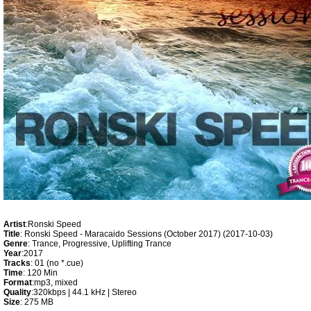
Artist
:Ronski Speed
Title
: Ronski Speed - Maracaido Sessions (October 2017) (2017-10-03)
Genre
: Trance, Progressive, Uplifting Trance
Year
:2017
Tracks
: 01 (no *.cue)
Time
: 120 Min
Format
:mp3, mixed
Quality
:320kbps | 44.1 kHz | Stereo
Size
: 275 MB