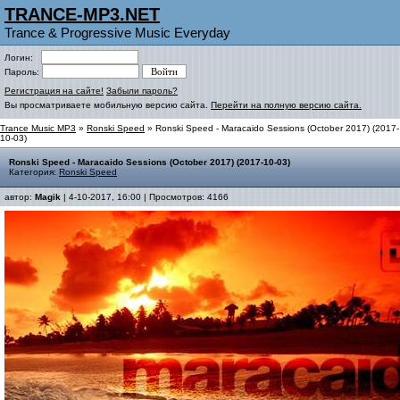
TRANCE-MP3.NET
Trance & Progressive Music Everyday
Логин:
Пароль:
Регистрация на сайте!
Забыли пароль?
Вы просматриваете мобильную версию сайта.
Перейти на полную версию сайта.
Trance Music MP3
»
Ronski Speed
» Ronski Speed - Maracaido Sessions (October 2017) (2017-
10-03)
Ronski Speed - Maracaido Sessions (October 2017) (2017-10-03)
Категория:
Ronski Speed
автор:
Magik
| 4-10-2017, 16:00 | Просмотров: 4166