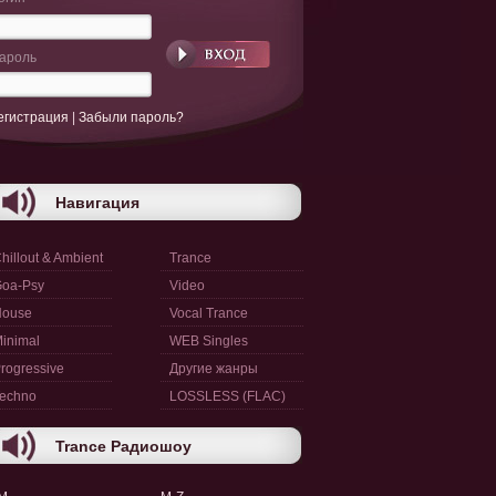
ароль
егистрация
|
Забыли пароль?
Навигация
hillout & Ambient
Trance
oa-Psy
Video
House
Vocal Trance
inimal
WEB Singles
rogressive
Другие жанры
echno
LOSSLESS (FLAC)
Trance Радиошоу