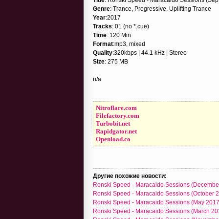
Genre
: Trance, Progressive, Uplifting Trance
Year
:2017
Tracks
: 01 (no *.cue)
Time
: 120 Min
Format
:mp3, mixed
Quality
:320kbps | 44.1 kHz | Stereo
Size
: 275 MB
n/a
Nitroflare.com
Filefactory.com
Turbobit.net
Rapidgator.net
Openload.co
Другие похожие новости:
Ronski Speed - Maracaido Sessions (December
Ronski Speed - Maracaido Sessions (October 
Ronski Speed - Maracaido Sessions (May 2017
Ronski Speed - Maracaido Sessions (March 20