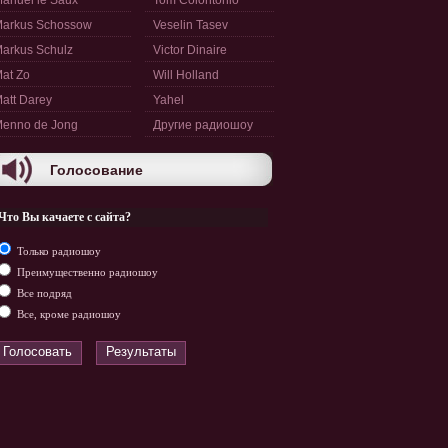
anuel le Saux
Tom Colontonio
arkus Schossow
Veselin Tasev
arkus Schulz
Victor Dinaire
at Zo
Will Holland
att Darey
Yahel
enno de Jong
Другие радиошоу
Голосование
Что Вы качаете с сайта?
Только радиошоу
Преимущественно радиошоу
Все подряд
Все, кроме радиошоу
Голосовать
Результаты