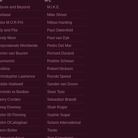
M
M-Z
bove and Beyond
M.I.K.E.
irbase
Mike Shiver
lex M.O.R.P.H.
Niklas Harding
ly and Fila
Paul Oakenfold
ndy Moor
Paul van Dyk
njunabeats Worldwide
Pedro Del Mar
rmin van Buuren
Richard Durand
urosonic
Robbie Schwan
obina
Robert Nickson
hristopher Lawrence
Ronski Speed
ddie Halliwell
Sander van Doorn
rnesto vs Bastian
Sean Tyas
erry Corsten
Sebastian Brandt
reg Downey
Shah Roger
ohn 00 Fleming
Sophie Sugar
ohn OCallaghan
Solaris International
eon Bolier
Tiesto