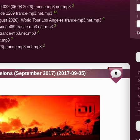
3
e 032 (06-08-2026) trance-mp3.net.mp3
12
ode 1289 trance-mp3.net.mp3
П
9
gust 2026), World Tour Los Angeles trance-mp3.net.mp3
3
isode 489 trance-mp3.net.mp3
2
Р
trance-mp3.net.mp3
7
et.mp3
2
26) trance-mp3.net.mp3
sions (September 2017) (2017-09-05)
C
0
G
M
P
T