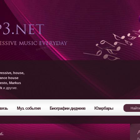
ressive, house,
rance house
esto, Markus
yk
и другие.
вязь
Муз. события
Биографии диджеев
Юзербары
ы:
Л