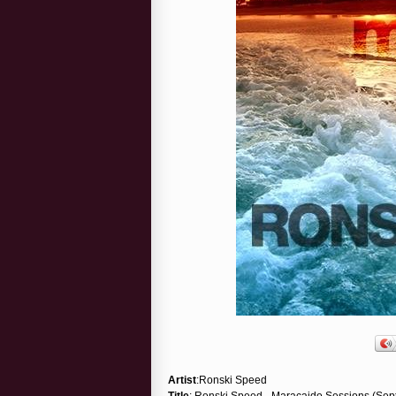
Artist
:Ronski Speed
Title
: Ronski Speed - Maracaido Sessions (Se