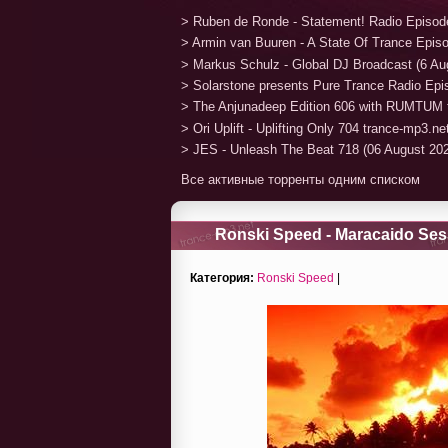
> Ruben de Ronde - Statement! Radio Episod
> Armin van Buuren - A State Of Trance Epis
> Markus Schulz - Global DJ Broadcast (6 Au
> Solarstone presents Pure Trance Radio Ep
> The Anjunadeep Edition 606 with RUMTUM 
> Ori Uplift - Uplifting Only 704 trance-mp3.n
> JES - Unleash The Beat 718 (06 August 20
Все активные торренты одним списком
Ronski Speed - Maracaido Ses
Категория:
Ronski Speed
|