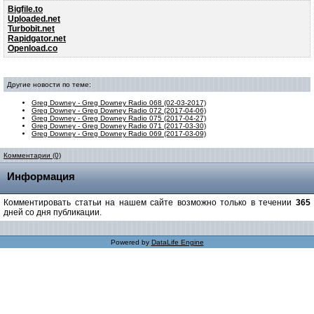
Bigfile.to
Uploaded.net
Turbobit.net
Rapidgator.net
Openload.co
Другие новости по теме:
Greg Downey - Greg Downey Radio 068 (02-03-2017)
Greg Downey - Greg Downey Radio 072 (2017-04-06)
Greg Downey - Greg Downey Radio 075 (2017-04-27)
Greg Downey - Greg Downey Radio 071 (2017-03-30)
Greg Downey - Greg Downey Radio 069 (2017-03-09)
Комментарии (0)
Информация
Комментировать статьи на нашем сайте возможно только в течении
365
дней со дня публикации.
Powered by
DataLife Engine