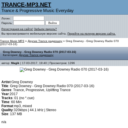
TRANCE-MP3.NET
Trance & Progressive Music Everyday
Логин:
Пароль:
Регистрация на сайте!
Забыли пароль?
Вы просматриваете мобильную версию сайта.
Перейти на полную версию сайта.
Trance Music MP3
»
Другие Trance радиошоу
» Greg Downey - Greg Downey Radio 070
(2017-03-16)
Greg Downey - Greg Downey Radio 070 (2017-03-16)
Категория:
Другие Trance радиошоу
автор:
Magik
| 17-03-2017, 19:40 | Просмотров: 1296
Artist
:Greg Downey
Title
: Greg Downey - Greg Downey Radio 070 (2017-03-16)
Genre
: Trance, Progressive, Uplifting Trance
Year
:2017
Tracks
: 01 (no *.cue)
Time
: 60 Min
Format
:mp3, mixed
Quality
:320kbps | 44.1 kHz | Stereo
Size
: 137 MB
n/a