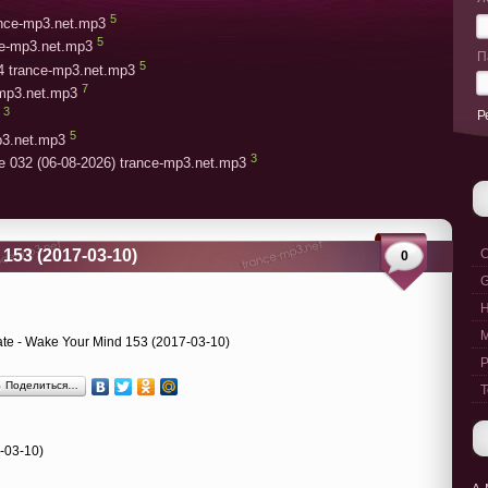
5
rance-mp3.net.mp3
5
ce-mp3.net.mp3
П
5
4 trance-mp3.net.mp3
7
-mp3.net.mp3
3
Р
5
p3.net.mp3
3
e 032 (06-08-2026) trance-mp3.net.mp3
153 (2017-03-10)
C
0
G
M
P
Поделиться…
T
-03-10)