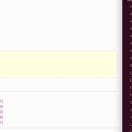
A-
A
A
A
A
A
A
A
A
B
C
E
E
F
7)
G
0)
J
0)
8)
J
7)
L