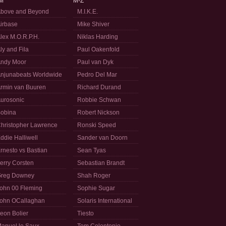
M
M-Z
bove and Beyond
M.I.K.E.
irbase
Mike Shiver
lex M.O.R.P.H.
Niklas Harding
ly and Fila
Paul Oakenfold
ndy Moor
Paul van Dyk
njunabeats Worldwide
Pedro Del Mar
rmin van Buuren
Richard Durand
urosonic
Robbie Schwan
obina
Robert Nickson
hristopher Lawrence
Ronski Speed
ddie Halliwell
Sander van Doorn
rnesto vs Bastian
Sean Tyas
erry Corsten
Sebastian Brandt
reg Downey
Shah Roger
ohn 00 Fleming
Sophie Sugar
ohn OCallaghan
Solaris International
eon Bolier
Tiesto