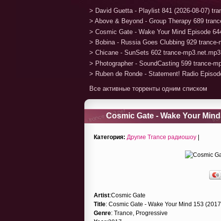
> David Guetta - Playlist 841 (2026-08-07) t
> Above & Beyond - Group Therapy 689 tran
> Cosmic Gate - Wake Your Mind Episode 64
> Bobina - Russia Goes Clubbing 929 trance
> Chicane - SunSets 602 trance-mp3.net.mp3
> Photographer - SoundCasting 599 trance-m
> Ruben de Ronde - Statement! Radio Episod
Все активные торренты одним списком
Cosmic Gate - Wake Your Mind 
Категория:
Другие Trance радиошоу
|
Artist
:Cosmic Gate
Title
: Cosmic Gate - Wake Your Mind 153 (2017
Genre
: Trance, Progressive