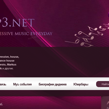
ressive, house,
rance house
esto, Markus
yk
и другие.
вязь
Муз. события
Биографии диджеев
Юзербары
ы:
Л