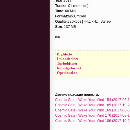
Year
:2017
Tracks
: 01 (no *.cue)
Time
: 60 Min
Format
:mp3, mixed
Quality
:320kbps | 44.1 kHz | Stereo
Size
: 137 MB
n/a
Bigfile.to
Uploaded.net
Turbobit.net
Rapidgator.net
Openload.co
Другие похожие новости:
Cosmic Gate - Wake Your Mind 154 (2017-03-1
Cosmic Gate - Wake Your Mind 185 (2017-10-2
Cosmic Gate - Wake Your Mind 169 (2017-06-3
Cosmic Gate - Wake Your Mind 176 (2017-08-1
Cosmic Gate - Wake Your Mind 186 (2017-10-2