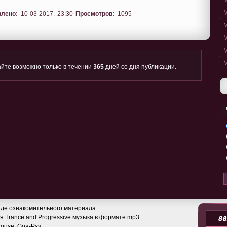
M
M
влено:
10-03-2017, 23:30
Просмотров:
1095
M
M
M
M
йте возможно только в течении
365
дней со дня публикации.
де ознакомительного материала.
 Trance and Progressive музыка в формате mp3.
 House, Goa-Psy