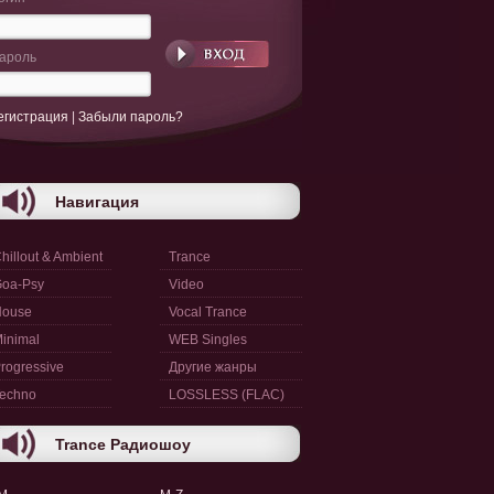
ароль
егистрация
|
Забыли пароль?
Навигация
hillout & Ambient
Trance
oa-Psy
Video
House
Vocal Trance
inimal
WEB Singles
rogressive
Другие жанры
echno
LOSSLESS (FLAC)
Trance Радиошоу