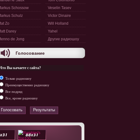
anuel le Saux
Tom Colontonio
arkus Schossow
Veselin Tasev
arkus Schulz
Victor Dinaire
at Zo
Will Holland
att Darey
Yahel
enno de Jong
Другие радиошоу
Голосование
Что Вы качаете с сайта?
Только радиошоу
Преимущественно радиошоу
Все подряд
Все, кроме радиошоу
Голосовать
Результаты