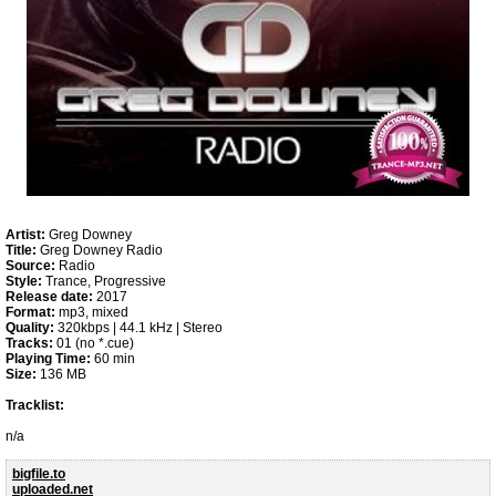
Artist:
Greg Downey
Title:
Greg Downey Radio
Source:
Radio
Style:
Trance, Progressive
Release date:
2017
Format:
mp3, mixed
Quality:
320kbps | 44.1 kHz | Stereo
Tracks:
01 (no *.cue)
Playing Time:
60 min
Size:
136 MB
Tracklist:
n/a
bigfile.to
uploaded.net