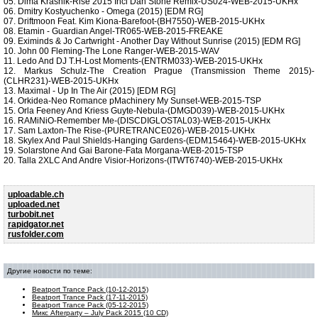
05. Dima Krasnik-Rise 2015 Incl Dan Stone Remix-US024-WEB-2015-UKHx
06. Dmitry Kostyuchenko - Omega (2015) [EDM RG]
07. Driftmoon Feat. Kim Kiona-Barefoot-(BH7550)-WEB-2015-UKHx
08. Etamin - Guardian Angel-TR065-WEB-2015-FREAKE
09. Eximinds & Jo Cartwright - Another Day Without Sunrise (2015) [EDM RG]
10. John 00 Fleming-The Lone Ranger-WEB-2015-WAV
11. Ledo And DJ T.H-Lost Moments-(ENTRM033)-WEB-2015-UKHx
12. Markus Schulz-The Creation Prague (Transmission Theme 2015)-
(CLHR231)-WEB-2015-UKHx
13. Maximal - Up In The Air (2015) [EDM RG]
14. Orkidea-Neo Romance pMachinery My Sunset-WEB-2015-TSP
15. Orla Feeney And Kriess Guyte-Nebula-(DMGD039)-WEB-2015-UKHx
16. RAMiNiO-Remember Me-(DISCDIGLOSTAL03)-WEB-2015-UKHx
17. Sam Laxton-The Rise-(PURETRANCE026)-WEB-2015-UKHx
18. Skylex And Paul Shields-Hanging Gardens-(EDM15464)-WEB-2015-UKHx
19. Solarstone And Gai Barone-Fata Morgana-WEB-2015-TSP
20. Talla 2XLC And Andre Visior-Horizons-(ITWT6740)-WEB-2015-UKHx
uploadable.ch
uploaded.net
turbobit.net
rapidgator.net
rusfolder.com
Другие новости по теме:
Beatport Trance Pack (10-12-2015)
Beatport Trance Pack (17-11-2015)
Beatport Trance Pack (05-12-2015)
Микс Afterparty – July Pack 2015 (10 CD)