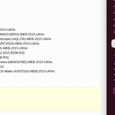
M
M
M
M
M
-2015-UKHx
M
da-(WAO138053)-WEB-2015-UKHx
reamscape)-(AQL230)-WEB-2015-UKHx
h-(ARCV033)-WEB-2015-UKHx
8BD)-WEB-2015-UKHx
ix) 2015 [EDM RG]
DM RG]
3 Remixes-(NEW197BD)-WEB-2015-UKHx
RG]
k On Water-(ASOT320)-WEB-2015-UKHx