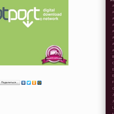
A-
A
A
A
A
A
A
A
A
B
C
E
E
F
Поделиться…
G
J
J
L