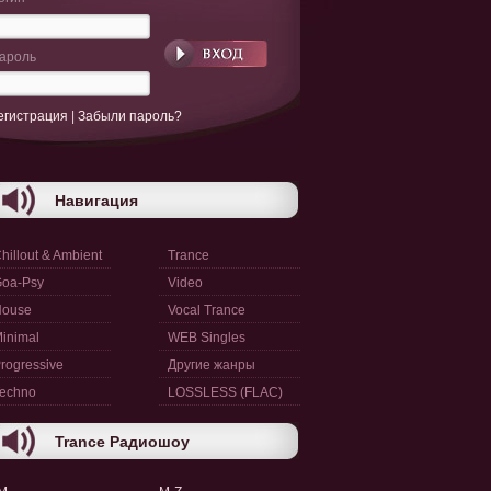
ароль
егистрация
|
Забыли пароль?
Навигация
hillout & Ambient
Trance
oa-Psy
Video
House
Vocal Trance
inimal
WEB Singles
rogressive
Другие жанры
echno
LOSSLESS (FLAC)
Trance Радиошоу