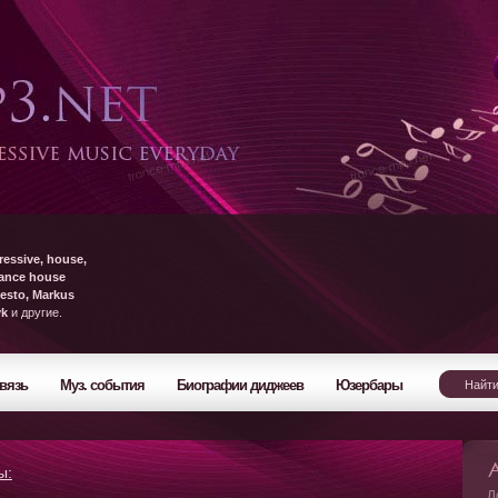
ressive, house,
rance house
esto, Markus
yk
и другие.
вязь
Муз. события
Биографии диджеев
Юзербары
ы:
Л