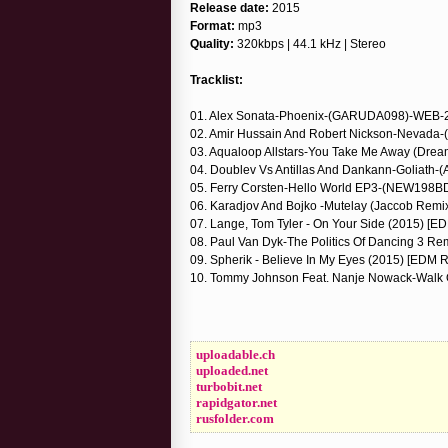
Release date:
2015
Format:
mp3
Quality:
320kbps | 44.1 kHz | Stereo
Tracklist:
01. Alex Sonata-Phoenix-(GARUDA098)-WEB
02. Amir Hussain And Robert Nickson-Neva
03. Aqualoop Allstars-You Take Me Away (D
04. Doublev Vs Antillas And Dankann-Goliat
05. Ferry Corsten-Hello World EP3-(NEW19
06. Karadjov And Bojko -Mutelay (Jaccob Rem
07. Lange, Tom Tyler - On Your Side (2015) [E
08. Paul Van Dyk-The Politics Of Dancing 
09. Spherik - Believe In My Eyes (2015) [EDM 
10. Tommy Johnson Feat. Nanje Nowack-Wal
uploadable.ch
uploaded.net
turbobit.net
rapidgator.net
rusfolder.com