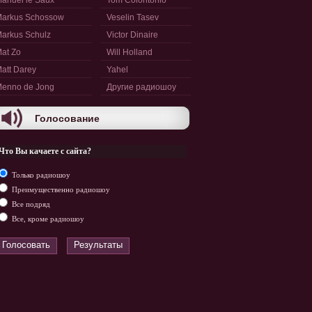
anuel le Saux
Tom Colontonio
arkus Schossow
Veselin Tasev
arkus Schulz
Victor Dinaire
at Zo
Will Holland
att Darey
Yahel
enno de Jong
Другие радиошоу
Голосование
Что Вы качаете с сайта?
Только радиошоу
Преимущественно радиошоу
Все подряд
Все, кроме радиошоу
Голосовать
Результаты