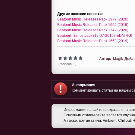
Другие похожие новости:
Beatport Music Releases Pack 1979 (2020)
Beatport Music Releases Pack 1655 (2019)
Beatport Music Releases Pack 1742 (2020)
Beatport Trance pack (19-07-2015) [EDM RG]
Beatport Music Releases Pack 1663 (2019)
Автор:
Magik
Доба
(голосов: 0)
Информация
Комментировать статьи на нашем са
Информация на сайте представлена в ви
Основным стилем сайта является клубная
А также, другие стили: Ambient, Chillout,