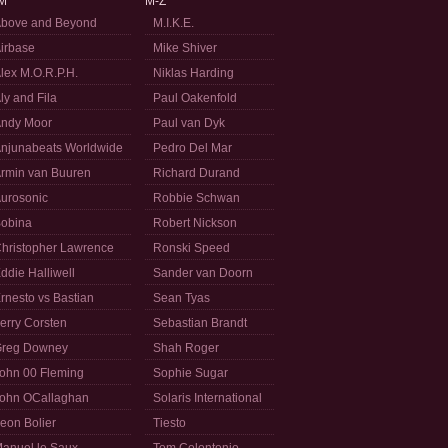
M
M-Z
bove and Beyond
M.I.K.E.
irbase
Mike Shiver
lex M.O.R.P.H.
Niklas Harding
ly and Fila
Paul Oakenfold
ndy Moor
Paul van Dyk
njunabeats Worldwide
Pedro Del Mar
rmin van Buuren
Richard Durand
urosonic
Robbie Schwan
obina
Robert Nickson
hristopher Lawrence
Ronski Speed
ddie Halliwell
Sander van Doorn
rnesto vs Bastian
Sean Tyas
erry Corsten
Sebastian Brandt
reg Downey
Shah Roger
ohn 00 Fleming
Sophie Sugar
ohn OCallaghan
Solaris International
eon Bolier
Tiesto