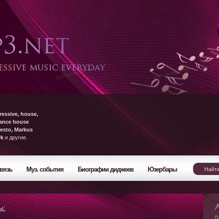
ressive, house,
rance house
esto, Markus
yk
и другие.
вязь
Муз. события
Биографии диджеев
Юзербары
ы:
Л