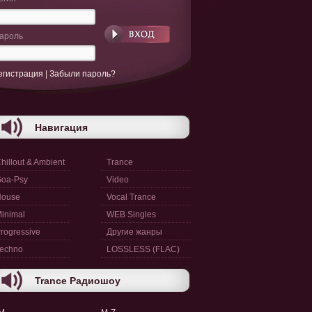
ароль
егистрация
|
Забыли пароль?
Навигация
hillout & Ambient
Trance
oa-Psy
Video
House
Vocal Trance
inimal
WEB Singles
rogressive
Другие жанры
echno
LOSSLESS (FLAC)
Trance Радиошоу