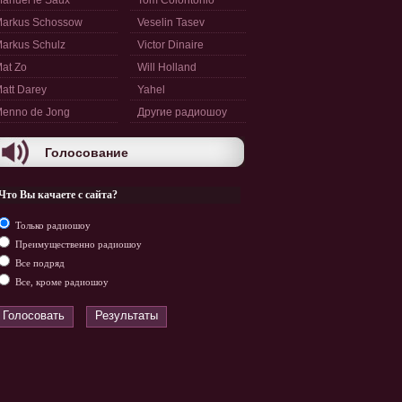
anuel le Saux
Tom Colontonio
arkus Schossow
Veselin Tasev
arkus Schulz
Victor Dinaire
at Zo
Will Holland
att Darey
Yahel
enno de Jong
Другие радиошоу
Голосование
Что Вы качаете с сайта?
Только радиошоу
Преимущественно радиошоу
Все подряд
Все, кроме радиошоу
Голосовать
Результаты