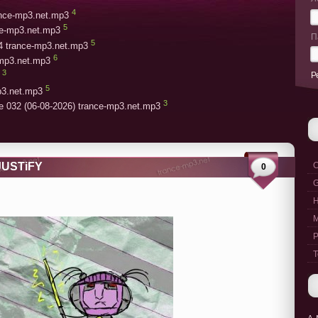
4
rance-mp3.net.mp3
5
ce-mp3.net.mp3
П
5
4 trance-mp3.net.mp3
6
-mp3.net.mp3
3
Р
5
p3.net.mp3
3
e 032 (06-08-2026) trance-mp3.net.mp3
 JUSTiFY
C
0
G
M
P
T