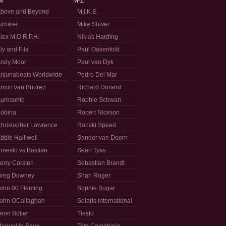
M
M-Z
bove and Beyond
M.I.K.E.
irbase
Mike Shiver
lex M.O.R.P.H.
Niklas Harding
ly and Fila
Paul Oakenfold
ndy Moor
Paul van Dyk
njunabeats Worldwide
Pedro Del Mar
rmin van Buuren
Richard Durand
urosonic
Robbie Schwan
obina
Robert Nickson
hristopher Lawrence
Ronski Speed
ddie Halliwell
Sander van Doorn
rnesto vs Bastian
Sean Tyas
erry Corsten
Sebastian Brandt
reg Downey
Shah Roger
ohn 00 Fleming
Sophie Sugar
ohn OCallaghan
Solaris International
eon Bolier
Tiesto