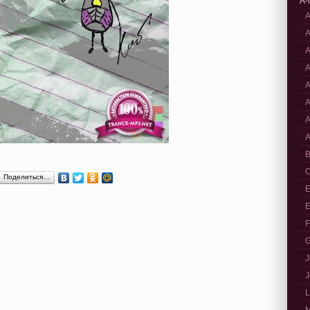
A-
A
A
A
A
A
A
A
A
B
C
Поделиться…
E
E
F
G
J
J
L