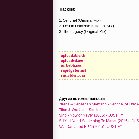
Tracklist:
1. Sentinel (Original Mix)
2. Lost In Universe (Original Mix)
3. The Legacy (Original Mix)
uploadable.ch
uploaded.net
turbobit.net
rapidgator.net
rusfolder.com
Другие похожие новости:
Zirenz & Sebastian Montano - Sentinel of Life:
Titan & Warface - Sentinel
Viho - Now or Never (2015) - JUSTiFY
SHX - I Need Something To Matter (2015) - JU
VA - Damaged EP 1 (2015) - JUSTiFY