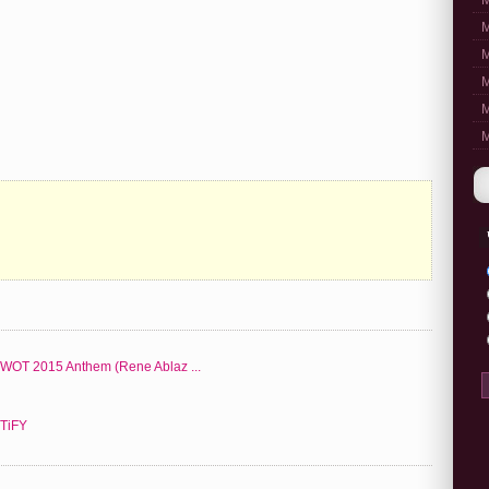
M
M
M
M
M
M
 AWOT 2015 Anthem (Rene Ablaz ...
STiFY