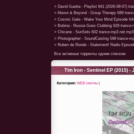
> David Guetta - Playlist 841 (2026-08-07) t
> Above & Beyond - Group Therapy 689 tran
> Cosmic Gate - Wake Your Mind Episode 64
> Bobina - Russia Goes Clubbing 929 trance
> Chicane - SunSets 602 trance-mp3.net.mp3
> Photographer - SoundCasting 599 trance-m
> Ruben de Ronde - Statement! Radio Episod
Все активные торренты одним списком
Tim Iron - Sentinel EP (2015) -
Категория:
WEB синглы
|