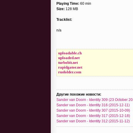
Playing Time:
60 min
Size:
128 MB
Tracklist:
n/a
uploadable.ch
uploaded.net
turbobit.net
rapidgator.net
rusfolder.com
Другие похожие новости:
Sander van Doorn - Identity 309 (23 October 2
Sander van Doorn - Identity 316 (2015-12-11)
Sander van Doorn - Identity 307 (2015-10-09)
Sander van Doorn - Identity 317 (2015-12-18)
Sander van Doorn - Identity 312 (2015-11-12)