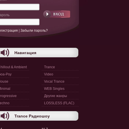
ароль
егистрация
|
Забыли пароль?
Навигация
hillout & Ambient
Trance
oa-Psy
Video
House
Vocal Trance
inimal
WEB Singles
rogressive
Другие жанры
echno
LOSSLESS (FLAC)
Trance Радиошоу