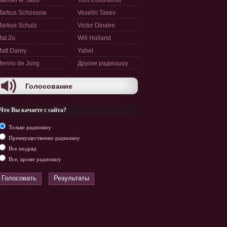
anuel le Saux
Tom Colontonio
arkus Schossow
Veselin Tasev
arkus Schulz
Victor Dinaire
at Zo
Will Holland
att Darey
Yahel
enno de Jong
Другие радиошоу
Голосование
Что Вы качаете с сайта?
Только радиошоу
Преимущественно радиошоу
Все подряд
Все, кроме радиошоу
Голосовать
Результаты