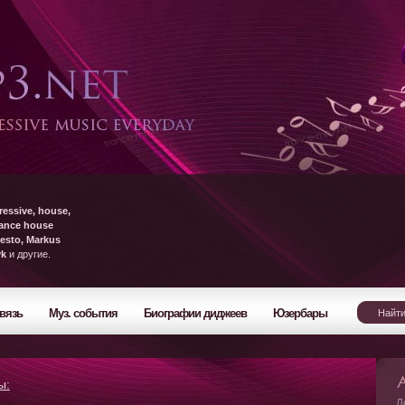
ressive, house,
rance house
esto, Markus
yk
и другие.
вязь
Муз. события
Биографии диджеев
Юзербары
ы:
Л