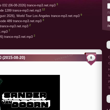
3
e 032 (06-08-2026) trance-mp3.net.mp3
12
ode 1289 trance-mp3.net.mp3
П
9
gust 2026), World Tour Los Angeles trance-mp3.net.mp3
3
isode 489 trance-mp3.net.mp3
2
Р
trance-mp3.net.mp3
7
et.mp3
2
26) trance-mp3.net.mp3
0 (2015-08-20)
C
0
G
M
P
T