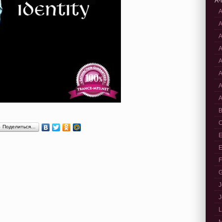
A-
A
A
A
A
A
A
A
A
B
C
Поделиться…
E
E
F
G
J
J
L