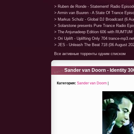
> Ruben de Ronde - Statement! Radio Episod
> Armin van Buuren - A State Of Trance Epis
> Markus Schulz - Global DJ Broadcast (6 Au
> Solarstone presents Pure Trance Radio Ep
> The Anjunadeep Edition 606 with RUMTUM 
> Ori Uplift - Uplifting Only 704 trance-mp3.n
> JES - Unleash The Beat 718 (06 August 20
Все активные торренты одним списком
Sander van Doorn - Identity 30
Категория:
Sander van Doorn
|