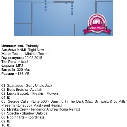
Исполнитель
: Patronly
Альбом:
MNML Right Now
Жанр
: Techno, Minimal Techno
Год выпуска:
20.08.2015
Тип Рипа:
mixed
Формат
: MP3
Битрейт
: 320 кб/c
Размер
~ 133 MB
01. Spartaque - Sorry Uncle Jack
02. Boris Brejcha - Aquilah
03. Lucka Baccetti - Freakish Flowers
04. ID
05. George Calle, 4tune 500 - Dancing In The Dark (Matti Schwartz & Jo Mills
Presents 4tune500) [Mastiksoul Remix]
06. Mystika Crew - Tendency[Andrea Roma Remix]
07. Spectre - Shadow Unfolds
08. Robin Hirte - Koordinate
09. ID
10. ID