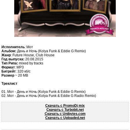
Исполнитель
: Мот
Альбом:
День и Ночь (Kolya Funk & Eddie G Remix)
Жанр
: Future House, Club House
Год выпуска:
20.08.2015
Тип Рипа:
mixed by tracks
Формат
: MP3
Битрейт
: 320 кб/c
Размер
~ 20 MB
Треклист
01. Мот - День и Ночь (Kolya Funk & Eddie G Remix)
02. Мот - День и Ночь (Kolya Funk & Eddie G Radio Remix)
Скачать с PromoDj mix
Скачать c Turbobit.net
Скачать c Unibytes.com
Скачать c Uploaded.net