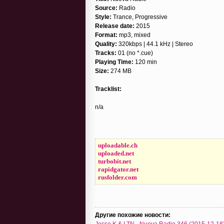
Source:
Radio
Style:
Trance, Progressive
Release date:
2015
Format:
mp3, mixed
Quality:
320kbps | 44.1 kHz | Stereo
Tracks:
01 (no *.cue)
Playing Time:
120 min
Size:
274 MB
Tracklist:
n/a
uploadable.ch
uploaded.net
turbobit.net
rapidgator.net
rusfolder.com
Другие похожие новости:
Jesse K & LTN - Nueva Radio 346 (2015-12-18