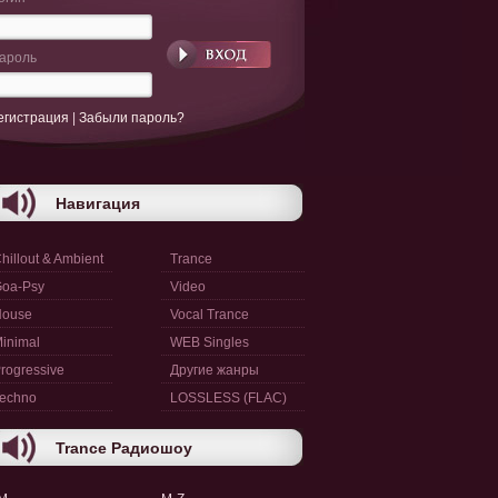
ароль
егистрация
|
Забыли пароль?
Навигация
hillout & Ambient
Trance
oa-Psy
Video
House
Vocal Trance
inimal
WEB Singles
rogressive
Другие жанры
echno
LOSSLESS (FLAC)
Trance Радиошоу