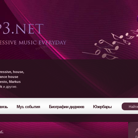
ressive, house,
rance house
esto, Markus
yk
и другие.
вязь
Муз. события
Биографии диджеев
Юзербары
ы:
Л