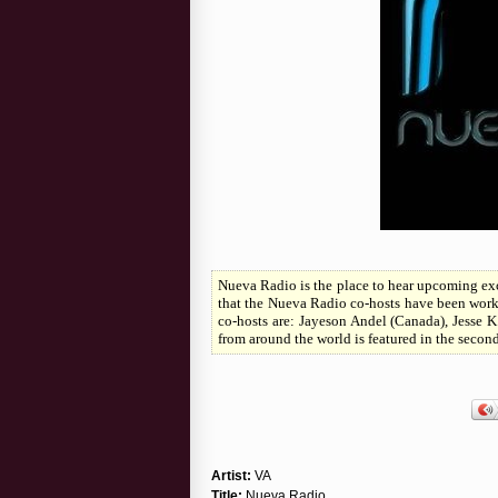
Nueva Radio is the place to hear upcoming ex
that the Nueva Radio co-hosts have been worki
co-hosts are: Jayeson Andel (Canada), Jesse K
from around the world is featured in the second
Artist:
VA
Title:
Nueva Radio