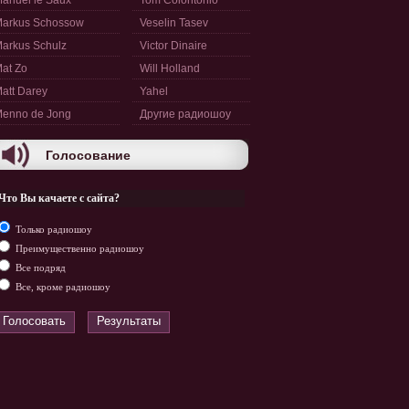
anuel le Saux
Tom Colontonio
arkus Schossow
Veselin Tasev
arkus Schulz
Victor Dinaire
at Zo
Will Holland
att Darey
Yahel
enno de Jong
Другие радиошоу
Голосование
Что Вы качаете с сайта?
Только радиошоу
Преимущественно радиошоу
Все подряд
Все, кроме радиошоу
Голосовать
Результаты