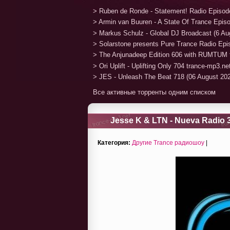
> Ruben de Ronde - Statement! Radio Episod
> Armin van Buuren - A State Of Trance Epis
> Markus Schulz - Global DJ Broadcast (6 Au
> Solarstone presents Pure Trance Radio Ep
> The Anjunadeep Edition 606 with RUMTUM 
> Ori Uplift - Uplifting Only 704 trance-mp3.n
> JES - Unleash The Beat 718 (06 August 20
Все активные торренты одним списком
Jesse K & LTN - Nueva Radio 3
Категория:
Другие Trance радиошоу
|