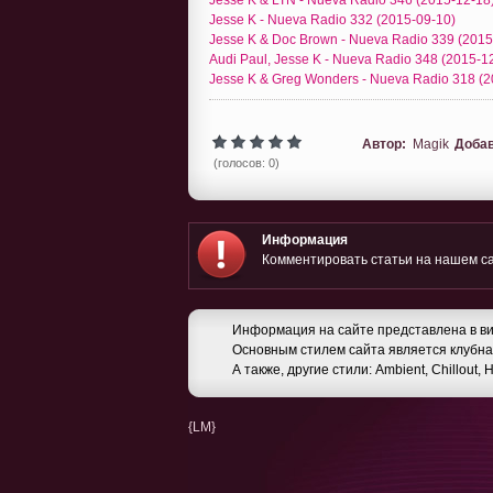
Jesse K - Nueva Radio 332 (2015-09-10)
Jesse K & Doc Brown - Nueva Radio 339 (2015
Audi Paul, Jesse K - Nueva Radio 348 (2015-1
Jesse K & Greg Wonders - Nueva Radio 318 (2
Автор:
Magik
Доба
(голосов: 0)
Информация
Комментировать статьи на нашем са
Информация на сайте представлена в ви
Основным стилем сайта является клубная
А также, другие стили: Ambient, Chillout,
{LM}