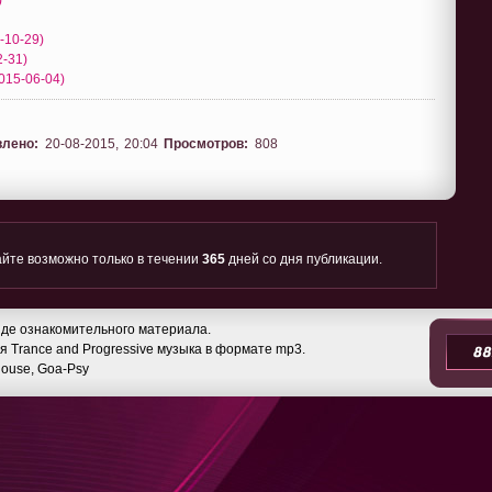
-10-29)
2-31)
015-06-04)
влено:
20-08-2015, 20:04
Просмотров:
808
йте возможно только в течении
365
дней со дня публикации.
де ознакомительного материала.
 Trance and Progressive музыка в формате mp3.
 House, Goa-Psy