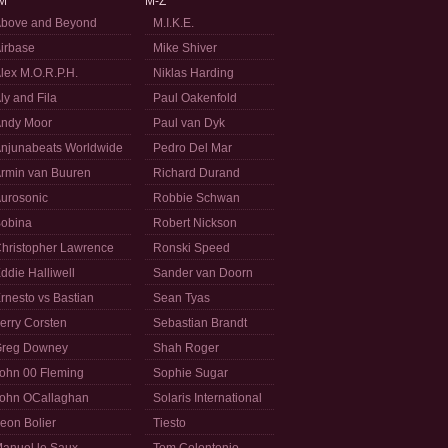
M
M-Z
bove and Beyond
M.I.K.E.
irbase
Mike Shiver
lex M.O.R.P.H.
Niklas Harding
ly and Fila
Paul Oakenfold
ndy Moor
Paul van Dyk
njunabeats Worldwide
Pedro Del Mar
rmin van Buuren
Richard Durand
urosonic
Robbie Schwan
obina
Robert Nickson
hristopher Lawrence
Ronski Speed
ddie Halliwell
Sander van Doorn
rnesto vs Bastian
Sean Tyas
erry Corsten
Sebastian Brandt
reg Downey
Shah Roger
ohn 00 Fleming
Sophie Sugar
ohn OCallaghan
Solaris International
eon Bolier
Tiesto