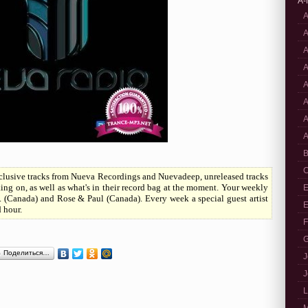
A-
A
A
A
A
A
A
A
A
B
C
clusive tracks from Nueva Recordings and Nuevadeep, unreleased tracks
ng on, as well as what's in their record bag at the moment. Your weekly
E
. (Canada) and Rose & Paul (Canada). Every week a special guest artist
E
 hour.
F
G
Поделиться…
J
J
L