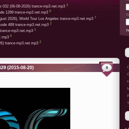
3
e 032 (06-08-2026) trance-mp3.net.mp3
9
ode 1289 trance-mp3.net.mp3
П
7
gust 2026), World Tour Los Angeles trance-mp3.net.mp3
2
isode 489 trance-mp3.net.mp3
1
Р
trance-mp3.net.mp3
5
et.mp3
2
26) trance-mp3.net.mp3
29 (2015-08-20)
C
0
G
M
P
T