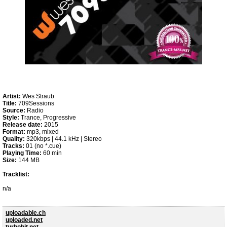
Artist:
Wes Straub
Title:
709Sessions
Source:
Radio
Style:
Trance, Progressive
Release date:
2015
Format:
mp3, mixed
Quality:
320kbps | 44.1 kHz | Stereo
Tracks:
01 (no *.cue)
Playing Time:
60 min
Size:
144 MB
Tracklist:
n/a
uploadable.ch
uploaded.net