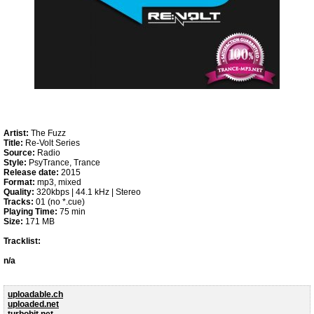
Artist:
The Fuzz
Title:
Re-Volt Series
Source:
Radio
Style:
PsyTrance, Trance
Release date:
2015
Format:
mp3, mixed
Quality:
320kbps | 44.1 kHz | Stereo
Tracks:
01 (no *.cue)
Playing Time:
75 min
Size:
171 MB
Tracklist:
n/a
uploadable.ch
uploaded.net