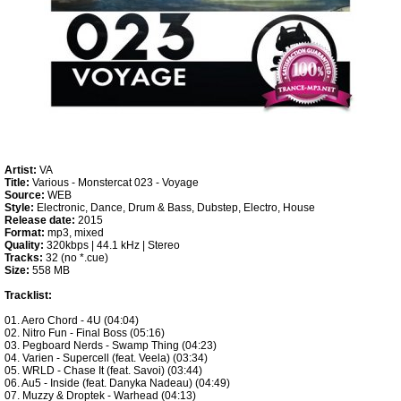
Artist:
VA
Title:
Various - Monstercat 023 - Voyage
Source:
WEB
Style:
Electronic, Dance, Drum & Bass, Dubstep, Electro, House
Release date:
2015
Format:
mp3, mixed
Quality:
320kbps | 44.1 kHz | Stereo
Tracks:
32 (no *.cue)
Size:
558 MB
Tracklist:
01. Aero Chord - 4U (04:04)
02. Nitro Fun - Final Boss (05:16)
03. Pegboard Nerds - Swamp Thing (04:23)
04. Varien - Supercell (feat. Veela) (03:34)
05. WRLD - Chase It (feat. Savoi) (03:44)
06. Au5 - Inside (feat. Danyka Nadeau) (04:49)
07. Muzzy & Droptek - Warhead (04:13)