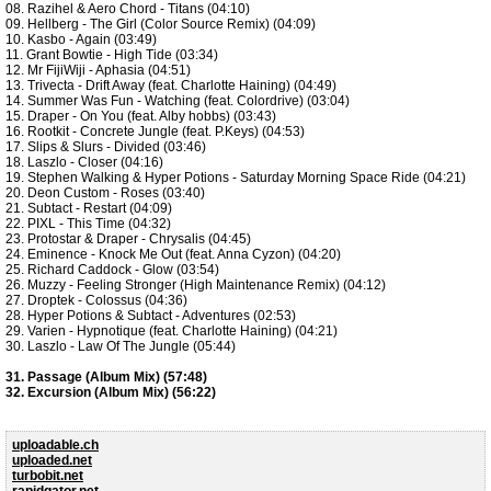
08. Razihel & Aero Chord - Titans (04:10)
09. Hellberg - The Girl (Color Source Remix) (04:09)
10. Kasbo - Again (03:49)
11. Grant Bowtie - High Tide (03:34)
12. Mr FijiWiji - Aphasia (04:51)
13. Trivecta - Drift Away (feat. Charlotte Haining) (04:49)
14. Summer Was Fun - Watching (feat. Colordrive) (03:04)
15. Draper - On You (feat. Alby hobbs) (03:43)
16. Rootkit - Concrete Jungle (feat. P.Keys) (04:53)
17. Slips & Slurs - Divided (03:46)
18. Laszlo - Closer (04:16)
19. Stephen Walking & Hyper Potions - Saturday Morning Space Ride (04:21)
20. Deon Custom - Roses (03:40)
21. Subtact - Restart (04:09)
22. PIXL - This Time (04:32)
23. Protostar & Draper - Chrysalis (04:45)
24. Eminence - Knock Me Out (feat. Anna Cyzon) (04:20)
25. Richard Caddock - Glow (03:54)
26. Muzzy - Feeling Stronger (High Maintenance Remix) (04:12)
27. Droptek - Colossus (04:36)
28. Hyper Potions & Subtact - Adventures (02:53)
29. Varien - Hypnotique (feat. Charlotte Haining) (04:21)
30. Laszlo - Law Of The Jungle (05:44)
31. Passage (Album Mix) (57:48)
32. Excursion (Album Mix) (56:22)
uploadable.ch
uploaded.net
turbobit.net