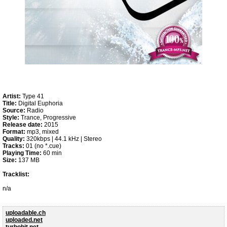
Artist:
Type 41
Title:
Digital Euphoria
Source:
Radio
Style:
Trance, Progressive
Release date:
2015
Format:
mp3, mixed
Quality:
320kbps | 44.1 kHz | Stereo
Tracks:
01 (no *.cue)
Playing Time:
60 min
Size:
137 MB
Tracklist:
n/a
uploadable.ch
uploaded.net