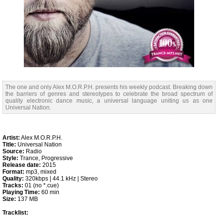
The one and only Alex M.O.R.P.H. presents his weekly podcast. Breaking down
the barriers of genres and stereotypes to celebrate the broad spectrum of
quality electronic dance music, a universal language uniting us as one
Universal Nation.
Artist:
Alex M.O.R.P.H.
Title:
Universal Nation
Source:
Radio
Style:
Trance, Progressive
Release date:
2015
Format:
mp3, mixed
Quality:
320kbps | 44.1 kHz | Stereo
Tracks:
01 (no *.cue)
Playing Time:
60 min
Size:
137 MB
Tracklist: