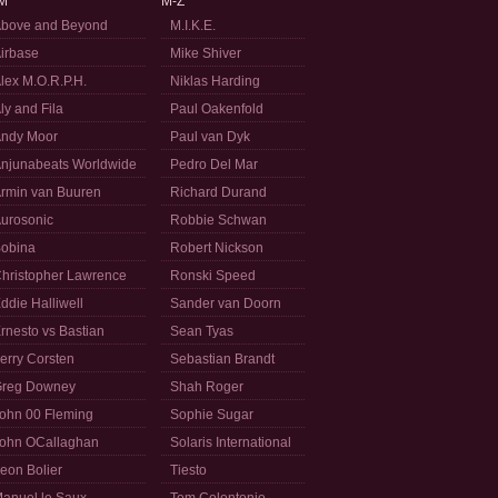
M
M-Z
bove and Beyond
M.I.K.E.
irbase
Mike Shiver
lex M.O.R.P.H.
Niklas Harding
ly and Fila
Paul Oakenfold
ndy Moor
Paul van Dyk
njunabeats Worldwide
Pedro Del Mar
rmin van Buuren
Richard Durand
urosonic
Robbie Schwan
obina
Robert Nickson
hristopher Lawrence
Ronski Speed
ddie Halliwell
Sander van Doorn
rnesto vs Bastian
Sean Tyas
erry Corsten
Sebastian Brandt
reg Downey
Shah Roger
ohn 00 Fleming
Sophie Sugar
ohn OCallaghan
Solaris International
eon Bolier
Tiesto