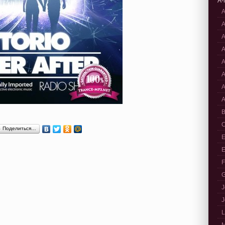
A-
A
A
A
A
A
A
A
A
B
C
Поделиться…
E
E
F
G
J
J
L