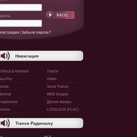
ароль
егистрация
|
Забыли пароль?
Навигация
hillout & Ambient
Trance
oa-Psy
Video
House
Vocal Trance
inimal
WEB Singles
rogressive
Другие жанры
echno
LOSSLESS (FLAC)
Trance Радиошоу