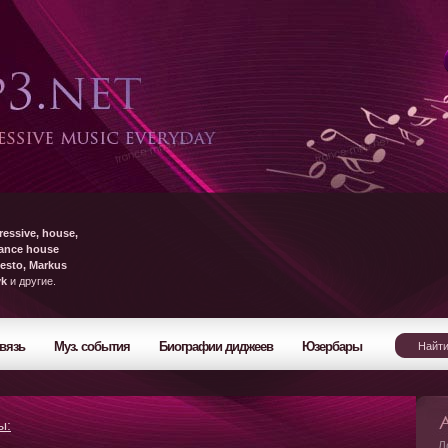
ressive, house,
rance house
esto, Markus
yk
и другие.
вязь
Муз. события
Биографии диджеев
Юзербары
ы:
Л