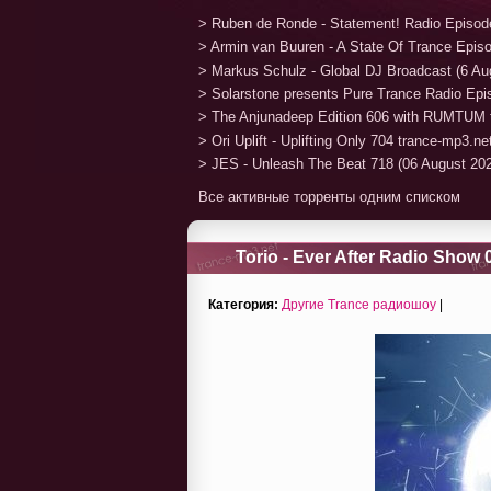
> Ruben de Ronde - Statement! Radio Episod
> Armin van Buuren - A State Of Trance Epis
> Markus Schulz - Global DJ Broadcast (6 Au
> Solarstone presents Pure Trance Radio Ep
> The Anjunadeep Edition 606 with RUMTUM 
> Ori Uplift - Uplifting Only 704 trance-mp3.n
> JES - Unleash The Beat 718 (06 August 20
Все активные торренты одним списком
Torio - Ever After Radio Show 
Категория:
Другие Trance радиошоу
|