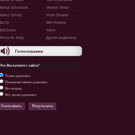
anuel le Saux
Tom Colontonio
arkus Schossow
Veselin Tasev
arkus Schulz
Victor Dinaire
at Zo
Will Holland
att Darey
Yahel
enno de Jong
Другие радиошоу
Голосование
Что Вы качаете с сайта?
Только радиошоу
Преимущественно радиошоу
Все подряд
Все, кроме радиошоу
Голосовать
Результаты