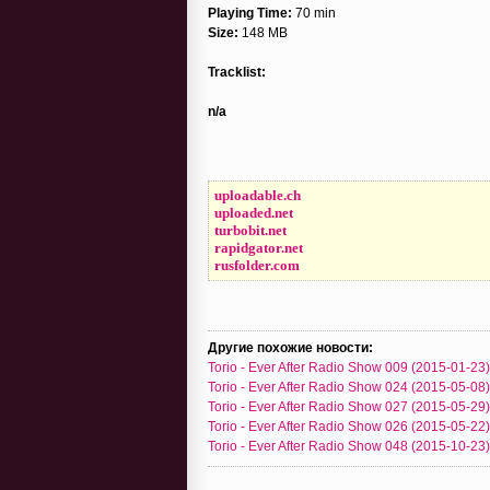
Playing Time:
70 min
Size:
148 MB
Tracklist:
n/a
uploadable.ch
uploaded.net
turbobit.net
rapidgator.net
rusfolder.com
Другие похожие новости:
Torio - Ever After Radio Show 009 (2015-01-23)
Torio - Ever After Radio Show 024 (2015-05-08)
Torio - Ever After Radio Show 027 (2015-05-29)
Torio - Ever After Radio Show 026 (2015-05-22)
Torio - Ever After Radio Show 048 (2015-10-23)