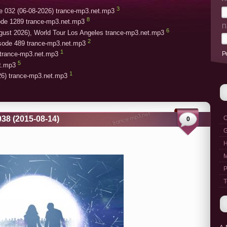
3
e 032 (06-08-2026) trance-mp3.net.mp3
8
ode 1289 trance-mp3.net.mp3
П
6
gust 2026), World Tour Los Angeles trance-mp3.net.mp3
2
isode 489 trance-mp3.net.mp3
1
Р
trance-mp3.net.mp3
5
et.mp3
1
26) trance-mp3.net.mp3
038 (2015-08-14)
C
0
G
M
P
T