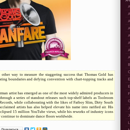
A-
A
A
A
A
A
A
A
A
B
C
no other way to measure the staggering success that Thomas Gold has
rating boundaries and defying convention with chart-topping tracks and
E
E
rman artist has emerged as one of the most widely admired producers in
F
hrough a series of standout releases such top-shelf labels as Toolroom
G
ecords, while collaborating with the likes of Fatboy Slim, Dirty South
cclaimed artists has also helped elevate his name into rarified air. His
J
eclipsed 15 million YouTube views, while his reworks of industry icons
J
continue to dominate dance floors worldwide.
L
Поделиться…