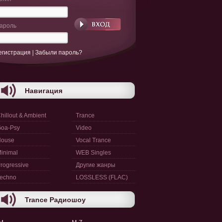
ароль
егистрация
|
Забыли пароль?
Навигация
hillout & Ambient
Trance
oa-Psy
Video
House
Vocal Trance
inimal
WEB Singles
rogressive
Другие жанры
echno
LOSSLESS (FLAC)
Trance Радиошоу