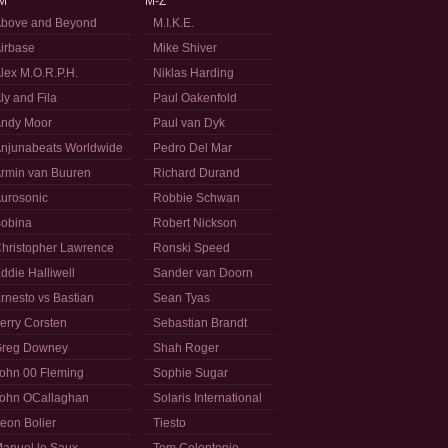
M
M-Z
bove and Beyond
M.I.K.E.
irbase
Mike Shiver
lex M.O.R.P.H.
Niklas Harding
ly and Fila
Paul Oakenfold
ndy Moor
Paul van Dyk
njunabeats Worldwide
Pedro Del Mar
rmin van Buuren
Richard Durand
urosonic
Robbie Schwan
obina
Robert Nickson
hristopher Lawrence
Ronski Speed
ddie Halliwell
Sander van Doorn
rnesto vs Bastian
Sean Tyas
erry Corsten
Sebastian Brandt
reg Downey
Shah Roger
ohn 00 Fleming
Sophie Sugar
ohn OCallaghan
Solaris International
eon Bolier
Tiesto