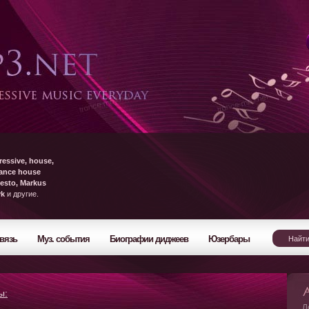
ressive, house,
rance house
esto, Markus
yk
и другие.
вязь
Муз. события
Биографии диджеев
Юзербары
ы:
Л