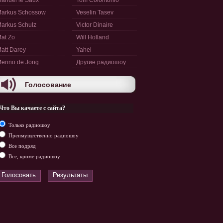
anuel le Saux
Tom Colontonio
arkus Schossow
Veselin Tasev
arkus Schulz
Victor Dinaire
at Zo
Will Holland
att Darey
Yahel
enno de Jong
Другие радиошоу
Голосование
Что Вы качаете с сайта?
Только радиошоу
Преимущественно радиошоу
Все подряд
Все, кроме радиошоу
Голосовать
Результаты