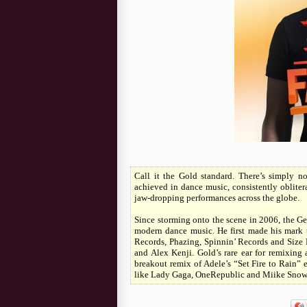
Call it the Gold standard. There’s simply 
achieved in dance music, consistently oblite
jaw-dropping performances across the globe.
Since storming onto the scene in 2006, the Ge
modern dance music. He first made his mark t
Records, Phazing, Spinnin’ Records and Size R
and Alex Kenji. Gold’s rare ear for remixing a
breakout remix of Adele’s “Set Fire to Rain” 
like Lady Gaga, OneRepublic and Miike Snow 