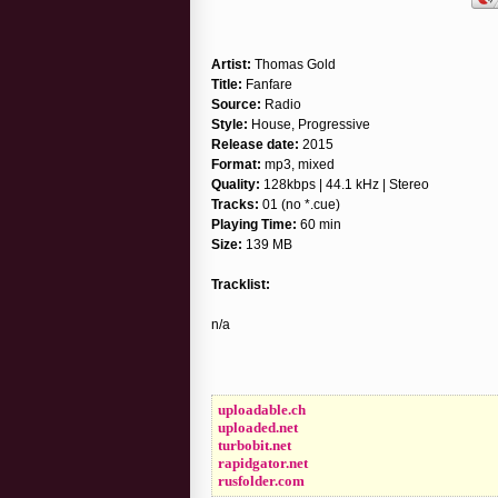
Artist:
Thomas Gold
Title:
Fanfare
Source:
Radio
Style:
House, Progressive
Release date:
2015
Format:
mp3, mixed
Quality:
128kbps | 44.1 kHz | Stereo
Tracks:
01 (no *.cue)
Playing Time:
60 min
Size:
139 MB
Tracklist:
n/a
uploadable.ch
uploaded.net
turbobit.net
rapidgator.net
rusfolder.com