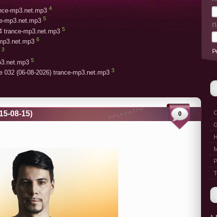
4
rance-mp3.net.mp3
5
ce-mp3.net.mp3
П
5
4 trance-mp3.net.mp3
6
-mp3.net.mp3
3
Р
5
p3.net.mp3
3
e 032 (06-08-2026) trance-mp3.net.mp3
15-08-15)
C
0
G
M
P
T