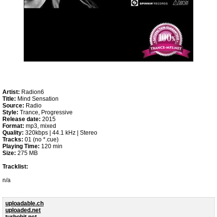
Artist:
Radion6
Title:
Mind Sensation
Source:
Radio
Style:
Trance, Progressive
Release date:
2015
Format:
mp3, mixed
Quality:
320kbps | 44.1 kHz | Stereo
Tracks:
01 (no *.cue)
Playing Time:
120 min
Size:
275 MB
Tracklist:
n/a
uploadable.ch
uploaded.net