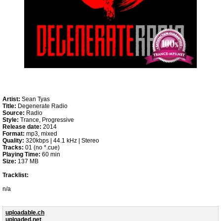
Artist:
Sean Tyas
Title:
Degenerate Radio
Source:
Radio
Style:
Trance, Progressive
Release date:
2014
Format:
mp3, mixed
Quality:
320kbps | 44.1 kHz | Stereo
Tracks:
01 (no *.cue)
Playing Time:
60 min
Size:
137 MB
Tracklist:
n/a
uploadable.ch
uploaded.net