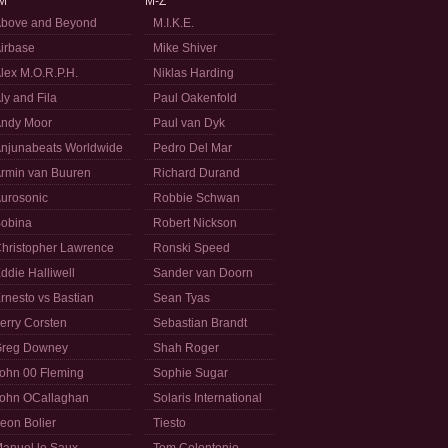
M
M-Z
bove and Beyond
M.I.K.E.
irbase
Mike Shiver
lex M.O.R.P.H.
Niklas Harding
ly and Fila
Paul Oakenfold
ndy Moor
Paul van Dyk
njunabeats Worldwide
Pedro Del Mar
rmin van Buuren
Richard Durand
urosonic
Robbie Schwan
obina
Robert Nickson
hristopher Lawrence
Ronski Speed
ddie Halliwell
Sander van Doorn
rnesto vs Bastian
Sean Tyas
erry Corsten
Sebastian Brandt
reg Downey
Shah Roger
ohn 00 Fleming
Sophie Sugar
ohn OCallaghan
Solaris International
eon Bolier
Tiesto