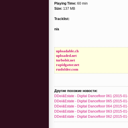
Playing Time:
60 min
Size:
137 MB
Tracklist:
n/a
uploadable.ch
uploaded.net
turbobit.net
rapidgator.net
rusfolder.com
Другие похожие новости:
DDei&Estate - Digital Dancefloor 061 (2015-01
DDei&Estate - Digital Dancefloor 065 (2015-01
DDei&Estate - Digital Dancefloor 064 (2015-01
DDei&Estate - Digital Dancefloor 063 (2015-01
DDei&Estate - Digital Dancefloor 062 (2015-01