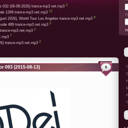
3
e 032 (06-08-2026) trance-mp3.net.mp3
12
ode 1289 trance-mp3.net.mp3
П
9
gust 2026), World Tour Los Angeles trance-mp3.net.mp3
3
isode 489 trance-mp3.net.mp3
2
Р
trance-mp3.net.mp3
7
et.mp3
2
26) trance-mp3.net.mp3
or 093 (2015-08-13)
C
0
G
M
P
T