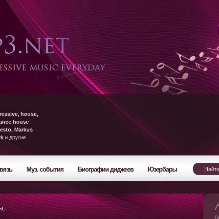
ressive, house,
rance house
esto, Markus
yk
и другие.
вязь
Муз. события
Биографии диджеев
Юзербары
ы:
Л