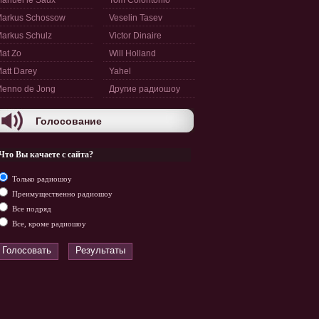
anuel le Saux
Tom Colontonio
arkus Schossow
Veselin Tasev
arkus Schulz
Victor Dinaire
at Zo
Will Holland
att Darey
Yahel
enno de Jong
Другие радиошоу
Голосование
Что Вы качаете с сайта?
Только радиошоу
Преимущественно радиошоу
Все подряд
Все, кроме радиошоу
Голосовать
Результаты