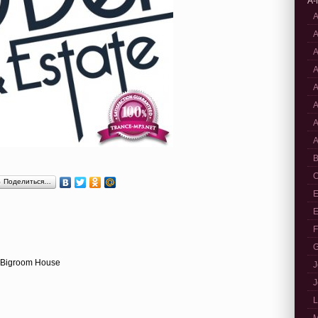
A-
A
A
A
A
A
A
A
A
B
C
Поделиться…
E
E
F
G
, Bigroom House
J
J
L