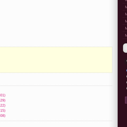
M
M
M
M
M
M
-01)
-29)
-22)
-15)
-08)