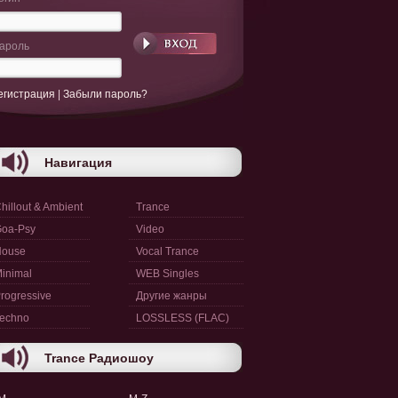
ароль
егистрация
|
Забыли пароль?
Навигация
hillout & Ambient
Trance
oa-Psy
Video
House
Vocal Trance
inimal
WEB Singles
rogressive
Другие жанры
echno
LOSSLESS (FLAC)
Trance Радиошоу