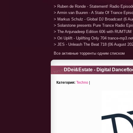
> Ruben de Ronde - Statement! Radio Episod
> Armin van Buuren - A State Of Trance Epis
> Markus Schulz - Global DJ Broadcast (6 Au
> Solarstone presents Pure Trance Radio Ep
> The Anjunadeep Edition 606 with RUMTUM 
> Ori Uplift - Uplifting Only 704 trance-mp3.n
> JES - Unleash The Beat 718 (06 August 20
Все активные торренты одним списком
DDei&Estate - Digital Danceflo
Категория:
Techno
|