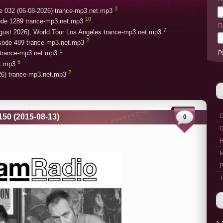
3
e 032 (06-08-2026) trance-mp3.net.mp3
10
ode 1289 trance-mp3.net.mp3
П
7
gust 2026), World Tour Los Angeles trance-mp3.net.mp3
2
isode 489 trance-mp3.net.mp3
1
Р
trance-mp3.net.mp3
6
et.mp3
2
26) trance-mp3.net.mp3
150 (2015-08-13)
C
0
G
M
P
T