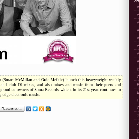
A-
A
A
A
A
A
A
A
A
B
C
 (Stuart McMillan and Orde Meikle) launch this heavyweight weekly
 and club DJ mixes, and also mixes and music from their peers and
E
 proud co-owners of Soma Records, which, in its 21st year, continues to
E
ng edge electronic music.
F
G
Поделиться…
J
J
L