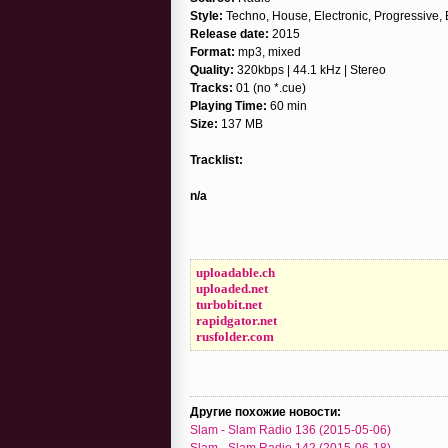
Style:
Techno, House, Electronic, Progressive
Release date:
2015
Format:
mp3, mixed
Quality:
320kbps | 44.1 kHz | Stereo
Tracks:
01 (no *.cue)
Playing Time:
60 min
Size:
137 MB
Tracklist:
n/a
uploadable.ch
uploaded.net
turbobit.net
rapidgator.net
rusfolder.com
Другие похожие новости:
Slam - Slam Radio 136 (2015-05-06)
Slam - Slam Radio 142 (2015-06-18)