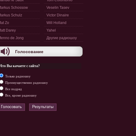
anuel le Saux
Tom Colontonio
arkus Schossow
Veselin Tasev
arkus Schulz
Victor Dinaire
at Zo
Will Holland
att Darey
Yahel
enno de Jong
Другие радиошоу
Голосование
Что Вы качаете с сайта?
Только радиошоу
Преимущественно радиошоу
Все подряд
Все, кроме радиошоу
Голосовать
Результаты