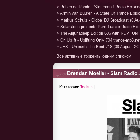
> Ruben de Ronde - Statement! Radio Episod
> Armin van Buuren - A State Of Trance Epis
> Markus Schulz - Global DJ Broadcast (6 Au
> Solarstone presents Pure Trance Radio Ep
> The Anjunadeep Edition 606 with RUMTUM 
> Ori Uplift - Uplifting Only 704 trance-mp3.n
> JES - Unleash The Beat 718 (06 August 20
Все активные торренты одним списком
Brendan Moeller - Slam Radio 
Категория:
Techno
|