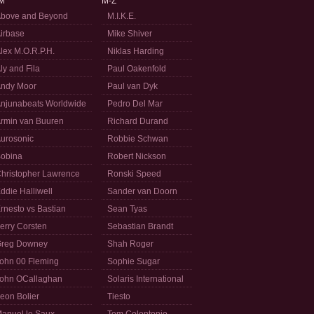
M
M-Z
bove and Beyond
M.I.K.E.
irbase
Mike Shiver
lex M.O.R.P.H.
Niklas Harding
ly and Fila
Paul Oakenfold
ndy Moor
Paul van Dyk
njunabeats Worldwide
Pedro Del Mar
rmin van Buuren
Richard Durand
urosonic
Robbie Schwan
obina
Robert Nickson
hristopher Lawrence
Ronski Speed
ddie Halliwell
Sander van Doorn
rnesto vs Bastian
Sean Tyas
erry Corsten
Sebastian Brandt
reg Downey
Shah Roger
ohn 00 Fleming
Sophie Sugar
ohn OCallaghan
Solaris International
eon Bolier
Tiesto