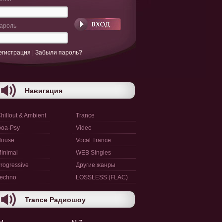
ароль
егистрация
|
Забыли пароль?
Навигация
hillout & Ambient
Trance
oa-Psy
Video
House
Vocal Trance
inimal
WEB Singles
rogressive
Другие жанры
echno
LOSSLESS (FLAC)
Trance Радиошоу