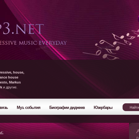
ressive, house,
rance house
esto, Markus
yk
и другие.
вязь
Муз. события
Биографии диджеев
Юзербары
ы:
Л