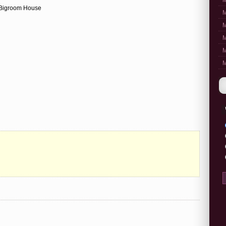
M
, Bigroom House
M
M
M
M
M