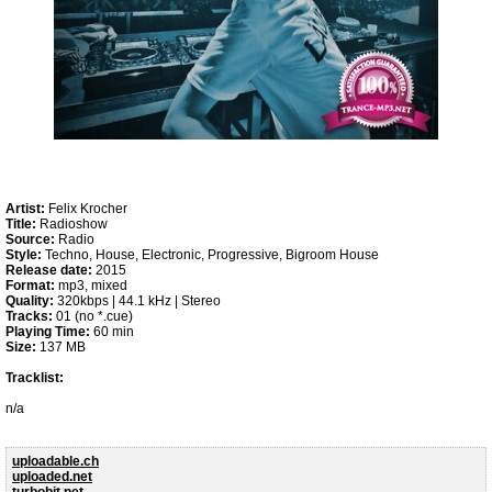
Artist:
Felix Krocher
Title:
Radioshow
Source:
Radio
Style:
Techno, House, Electronic, Progressive, Bigroom House
Release date:
2015
Format:
mp3, mixed
Quality:
320kbps | 44.1 kHz | Stereo
Tracks:
01 (no *.cue)
Playing Time:
60 min
Size:
137 MB
Tracklist:
n/a
uploadable.ch
uploaded.net