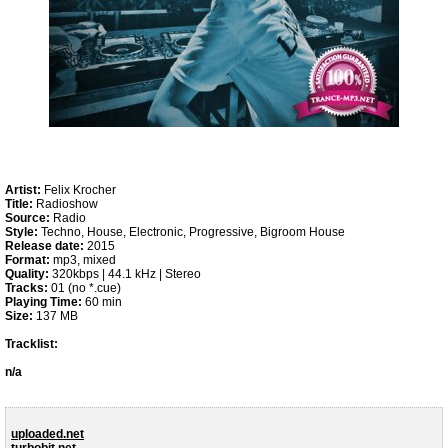
Artist:
Felix Krocher
Title:
Radioshow
Source:
Radio
Style:
Techno, House, Electronic, Progressive, Bigroom House
Release date:
2015
Format:
mp3, mixed
Quality:
320kbps | 44.1 kHz | Stereo
Tracks:
01 (no *.cue)
Playing Time:
60 min
Size:
137 MB
Tracklist:
n/a
uploaded.net