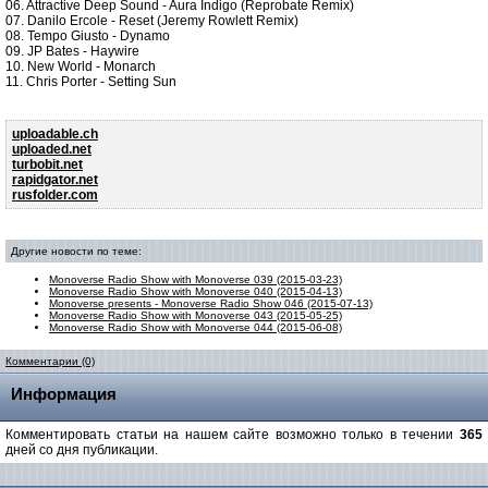
06. Attractive Deep Sound - Aura Indigo (Reprobate Remix)
07. Danilo Ercole - Reset (Jeremy Rowlett Remix)
08. Tempo Giusto - Dynamo
09. JP Bates - Haywire
10. New World - Monarch
11. Chris Porter - Setting Sun
uploadable.ch
uploaded.net
turbobit.net
rapidgator.net
rusfolder.com
Другие новости по теме:
Monoverse Radio Show with Monoverse 039 (2015-03-23)
Monoverse Radio Show with Monoverse 040 (2015-04-13)
Monoverse presents - Monoverse Radio Show 046 (2015-07-13)
Monoverse Radio Show with Monoverse 043 (2015-05-25)
Monoverse Radio Show with Monoverse 044 (2015-06-08)
Комментарии (0)
Информация
Комментировать статьи на нашем сайте возможно только в течении
365
дней со дня публикации.