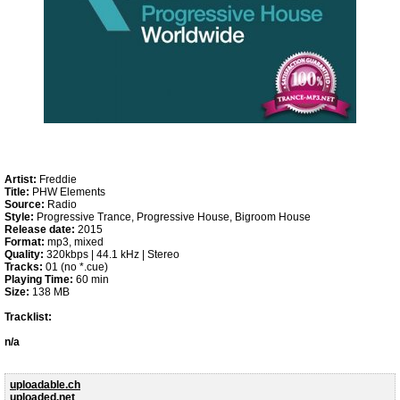
Artist:
Freddie
Title:
PHW Elements
Source:
Radio
Style:
Progressive Trance, Progressive House, Bigroom House
Release date:
2015
Format:
mp3, mixed
Quality:
320kbps | 44.1 kHz | Stereo
Tracks:
01 (no *.cue)
Playing Time:
60 min
Size:
138 MB
Tracklist:
n/a
uploadable.ch
uploaded.net