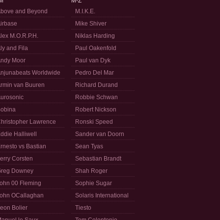
M
M-Z
bove and Beyond
M.I.K.E.
irbase
Mike Shiver
lex M.O.R.P.H.
Niklas Harding
ly and Fila
Paul Oakenfold
ndy Moor
Paul van Dyk
njunabeats Worldwide
Pedro Del Mar
rmin van Buuren
Richard Durand
urosonic
Robbie Schwan
obina
Robert Nickson
hristopher Lawrence
Ronski Speed
ddie Halliwell
Sander van Doorn
rnesto vs Bastian
Sean Tyas
erry Corsten
Sebastian Brandt
reg Downey
Shah Roger
ohn 00 Fleming
Sophie Sugar
ohn OCallaghan
Solaris International
eon Bolier
Tiesto