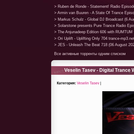
> Ruben de Ronde - Statement! Radio Episod
> Armin van Buuren - A State Of Trance Epis
> Markus Schulz - Global DJ Broadcast (6 Au
> Solarstone presents Pure Trance Radio Ep
> The Anjunadeep Edition 606 with RUMTUM 
> Ori Uplift - Uplifting Only 704 trance-mp3.n
> JES - Unleash The Beat 718 (06 August 20
Все активные торренты одним списком
Veselin Tasev - Digital Trance 
Категория:
Veselin Tasev
|