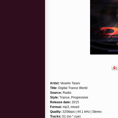
Artist:
Veselin Tasev
Title:
Digital Trance World
Source:
Radio
Style:
Trance, Progressive
Release date:
2015
Format:
mp3, mixed
Quality:
320kbps | 44.1 kHz | Stereo
Tracks:
01 (no *.cue)