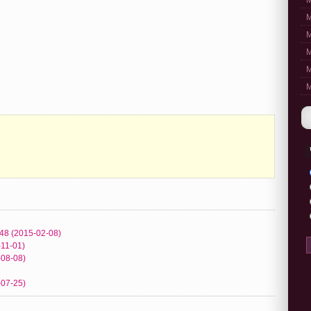
M
M
M
M
M
M
348 (2015-02-08)
-11-01)
-08-08)
-07-25)