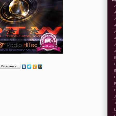
A-
A
A
A
A
A
A
A
A
B
C
Поделиться…
E
E
F
G
J
J
L