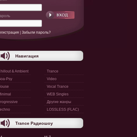
ароль
егистрация
|
Забыли пароль?
Навигация
hillout & Ambient
Trance
oa-Psy
Video
House
Vocal Trance
inimal
WEB Singles
rogressive
Другие жанры
echno
LOSSLESS (FLAC)
Trance Радиошоу