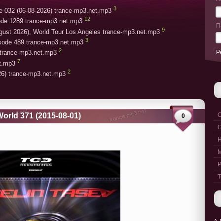
3
e 032 (06-08-2026) trance-mp3.net.mp3
12
ode 1289 trance-mp3.net.mp3
П
9
gust 2026), World Tour Los Angeles trance-mp3.net.mp3
3
isode 489 trance-mp3.net.mp3
2
Р
trance-mp3.net.mp3
7
et.mp3
2
26) trance-mp3.net.mp3
World 371 (2015-08-01)
C
0
G
M
P
T