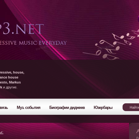
ressive, house,
rance house
esto, Markus
yk
и другие.
вязь
Муз. события
Биографии диджеев
Юзербары
ы:
Л