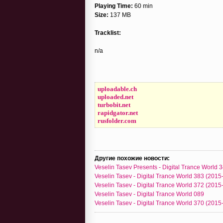
Playing Time:
60 min
Size:
137 MB
Tracklist:
n/a
uploadable.ch
uploaded.net
turbobit.net
rapidgator.net
rusfolder.com
Другие похожие новости:
Veselin Tasev Presents - Digital Trance World 
Veselin Tasev - Digital Trance World 383 (2015
Veselin Tasev - Digital Trance World 372 (2015
Veselin Tasev - Digital Trance World 089
Veselin Tasev - Digital Trance World 370 (2015