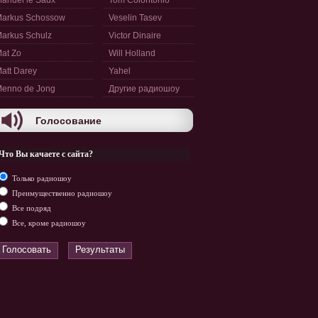
anuel le Saux
Tom Colontonio
arkus Schossow
Veselin Tasev
arkus Schulz
Victor Dinaire
at Zo
Will Holland
att Darey
Yahel
enno de Jong
Другие радиошоу
Голосование
Что Вы качаете с сайта?
Только радиошоу
Преимущественно радиошоу
Все подряд
Все, кроме радиошоу
Голосовать
Результаты