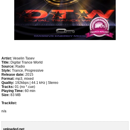
Artist:
Veselin Tasev
Title:
Digital Trance World
Source:
Radio
Style:
Trance, Progressive
Release date:
2015
Format:
mp3, mixed
Quality:
192kbps | 44.1 kHz | Stereo
Tracks:
01 (no *.cue)
Playing Time:
60 min
Size:
83 MB
Tracklist:
n/a
uploaded.net