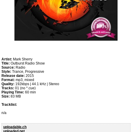
Artist:
Mark Sherry
Title:
Outburst Radio Show
Source:
Radio
Style:
Trance, Progressive
Release date:
2015
Format:
mp3, mixed
Quality:
192kbps | 44.1 kHz | Stereo
Tracks:
01 (no *.cue)
Playing Time:
60 min
Size:
83 MB
Tracklist:
n/a
uploadable.ch
uploaded.net