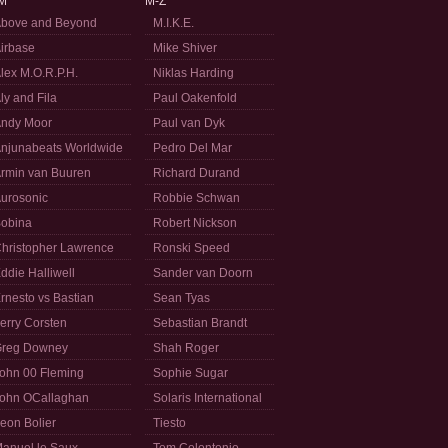
M
M-Z
bove and Beyond
M.I.K.E.
irbase
Mike Shiver
lex M.O.R.P.H.
Niklas Harding
ly and Fila
Paul Oakenfold
ndy Moor
Paul van Dyk
njunabeats Worldwide
Pedro Del Mar
rmin van Buuren
Richard Durand
urosonic
Robbie Schwan
obina
Robert Nickson
hristopher Lawrence
Ronski Speed
ddie Halliwell
Sander van Doorn
rnesto vs Bastian
Sean Tyas
erry Corsten
Sebastian Brandt
reg Downey
Shah Roger
ohn 00 Fleming
Sophie Sugar
ohn OCallaghan
Solaris International
eon Bolier
Tiesto