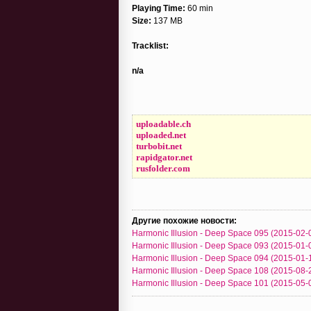
Playing Time:
60 min
Size:
137 MB
Tracklist:
n/a
uploadable.ch
uploaded.net
turbobit.net
rapidgator.net
rusfolder.com
Другие похожие новости:
Harmonic Illusion - Deep Space 095 (2015-02-
Harmonic Illusion - Deep Space 093 (2015-01-
Harmonic Illusion - Deep Space 094 (2015-01-
Harmonic Illusion - Deep Space 108 (2015-08-
Harmonic Illusion - Deep Space 101 (2015-05-