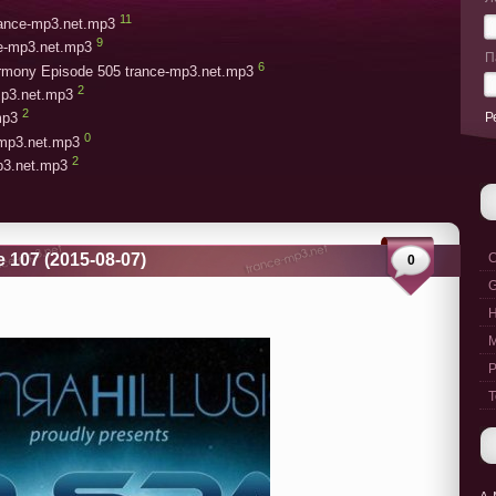
11
trance-mp3.net.mp3
9
ce-mp3.net.mp3
П
6
armony Episode 505 trance-mp3.net.mp3
2
mp3.net.mp3
2
Р
mp3
0
-mp3.net.mp3
2
mp3.net.mp3
 107 (2015-08-07)
C
0
G
M
P
T