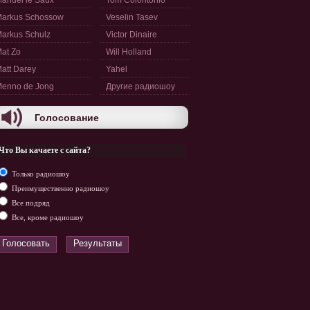
anuel le Saux
Tom Colontonio
arkus Schossow
Veselin Tasev
arkus Schulz
Victor Dinaire
at Zo
Will Holland
att Darey
Yahel
enno de Jong
Другие радиошоу
Голосование
Что Вы качаете с сайта?
Только радиошоу
Преимущественно радиошоу
Все подряд
Все, кроме радиошоу
Голосовать
Результаты