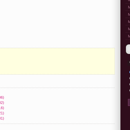
M
M
M
M
M
M
06)
02)
16)
21)
01)