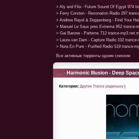
> Aly and Fila - Future Sound Of Egypt 974 
> Ferry Corsten - Resonation Radio 297 tran
> Andrew Rayel & Doppenberg - Find Your H
> Manuel Le Saux pres Extrema 952 trance-
> Gai Barone - Patterns 712 trance-mp3.net.
> Laura van Dam - Capture Radio 102 trance
> Nora En Pure - Purified Radio 519 trance-
Все активные торренты одним списком
Harmonic Illusion - Deep Space
Категория:
Другие Trance радиошоу
|