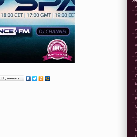
A-
A
A
A
A
A
A
A
A
B
C
Поделиться…
E
E
F
G
J
J
L