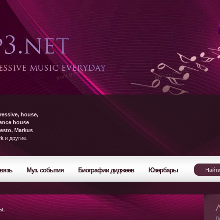
ressive, house,
rance house
esto, Markus
yk
и другие.
вязь
Муз. события
Биографии диджеев
Юзербары
ы:
Л