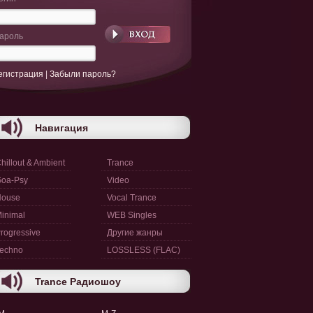
ароль
егистрация
|
Забыли пароль?
Навигация
hillout & Ambient
Trance
oa-Psy
Video
House
Vocal Trance
inimal
WEB Singles
rogressive
Другие жанры
echno
LOSSLESS (FLAC)
Trance Радиошоу