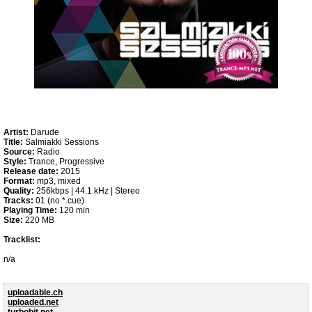
Artist:
Darude
Title:
Salmiakki Sessions
Source:
Radio
Style:
Trance, Progressive
Release date:
2015
Format:
mp3, mixed
Quality:
256kbps | 44.1 kHz | Stereo
Tracks:
01 (no *.cue)
Playing Time:
120 min
Size:
220 MB
Tracklist:
n/a
uploadable.ch
uploaded.net