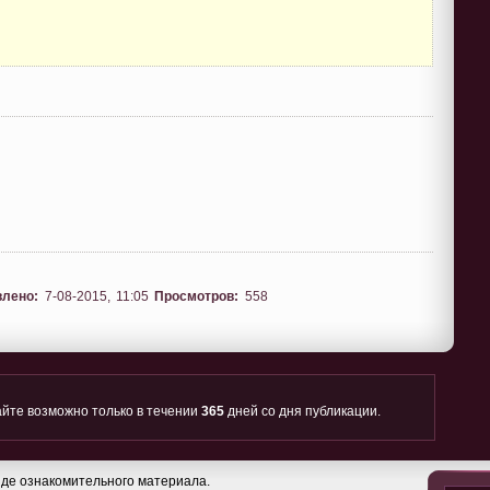
влено:
7-08-2015, 11:05
Просмотров:
558
йте возможно только в течении
365
дней со дня публикации.
де ознакомительного материала.