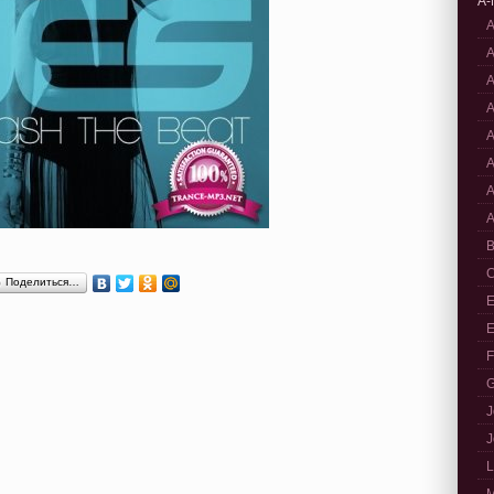
A-
A
A
A
A
A
A
A
A
B
C
Поделиться…
E
E
F
G
J
J
L