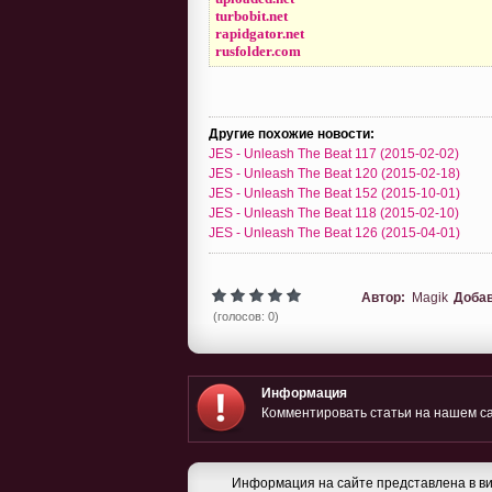
turbobit.net
rapidgator.net
rusfolder.com
Другие похожие новости:
JES - Unleash The Beat 117 (2015-02-02)
JES - Unleash The Beat 120 (2015-02-18)
JES - Unleash The Beat 152 (2015-10-01)
JES - Unleash The Beat 118 (2015-02-10)
JES - Unleash The Beat 126 (2015-04-01)
Автор:
Magik
Доба
(голосов: 0)
Информация
Комментировать статьи на нашем са
Информация на сайте представлена в ви