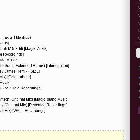
M
M
M
M
M
s (Taxigirl Mashup)
M
ords]
hah MI5 Edit) [Magik Muzik]
le Recordings]
ada Music]
th2South Extended Remix) [Intonenation]
rey James Remix) [SIZE]
 Mix) [Coldharbour]
Muzik]
) [Black Hole Recordings]
itsch (Original Mix) [Magic Island Music]
ity (Original Mix) [Revealed Recordings]
al Mix) [WALL Recordings]