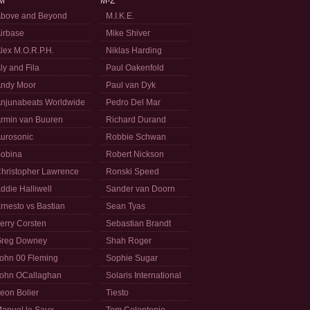
M
M-Z
bove and Beyond
M.I.K.E.
irbase
Mike Shiver
lex M.O.R.P.H.
Niklas Harding
ly and Fila
Paul Oakenfold
ndy Moor
Paul van Dyk
njunabeats Worldwide
Pedro Del Mar
rmin van Buuren
Richard Durand
urosonic
Robbie Schwan
obina
Robert Nickson
hristopher Lawrence
Ronski Speed
ddie Halliwell
Sander van Doorn
rnesto vs Bastian
Sean Tyas
erry Corsten
Sebastian Brandt
reg Downey
Shah Roger
ohn 00 Fleming
Sophie Sugar
ohn OCallaghan
Solaris International
eon Bolier
Tiesto