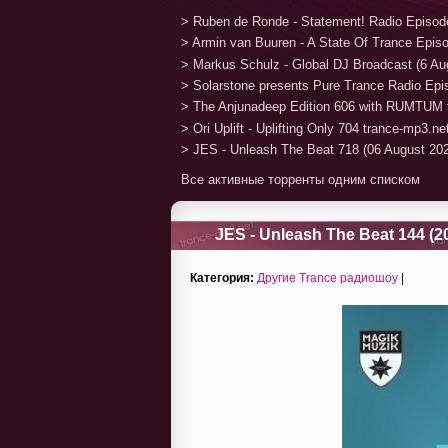
> Ruben de Ronde - Statement! Radio Episod
> Armin van Buuren - A State Of Trance Epis
> Markus Schulz - Global DJ Broadcast (6 Au
> Solarstone presents Pure Trance Radio Ep
> The Anjunadeep Edition 606 with RUMTUM 
> Ori Uplift - Uplifting Only 704 trance-mp3.n
> JES - Unleash The Beat 718 (06 August 20
Все активные торренты одним списком
JES - Unleash The Beat 144 (2
Категория:
Другие Trance радиошоу
|