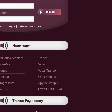
ароль
егистрация
|
Забыли пароль?
Навигация
hillout & Ambient
Trance
oa-Psy
Video
House
Vocal Trance
inimal
WEB Singles
rogressive
Другие жанры
echno
LOSSLESS (FLAC)
Trance Радиошоу