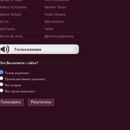
anuel le Saux
Tom Colontonio
arkus Schossow
Veselin Tasev
arkus Schulz
Victor Dinaire
at Zo
Will Holland
att Darey
Yahel
enno de Jong
Другие радиошоу
Голосование
Что Вы качаете с сайта?
Только радиошоу
Преимущественно радиошоу
Все подряд
Все, кроме радиошоу
Голосовать
Результаты