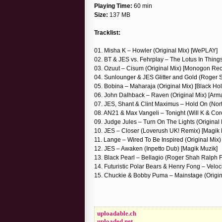
Playing Time:
60 min
Size:
137 MB
Tracklist:
01. Misha K – Howler (Original Mix) [WePLAY]
02. BT & JES vs. Fehrplay – The Lotus In Thing
03. Ozuut – Cisum (Original Mix) [Monogon Rec
04. Sunlounger & JES Glitter and Gold (Roger S
05. Bobina – Maharaja (Original Mix) [Black Ho
06. John Dalhback – Raven (Original Mix) [Arm
07. JES, Shant & Clint Maximus – Hold On (Nor
08. AN21 & Max Vangeli – Tonight (Will K & Co
09. Judge Jules – Turn On The Lights (Original
10. JES – Closer (Loverush UK! Remix) [Magik 
11. Lange – Wired To Be Inspired (Original Mix
12. JES – Awaken (Inpetto Dub) [Magik Muzik]
13. Black Pearl – Bellagio (Roger Shah Ralph Fr
14. Futuristic Polar Bears & Henry Fong – Veloc
15. Chuckie & Bobby Puma – Mainstage (Origin
uploadable.ch
uploaded.net