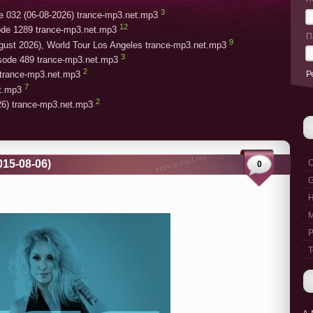
3
e 032 (06-08-2026) trance-mp3.net.mp3
12
ode 1289 trance-mp3.net.mp3
П
9
gust 2026), World Tour Los Angeles trance-mp3.net.mp3
3
isode 489 trance-mp3.net.mp3
2
Р
trance-mp3.net.mp3
7
et.mp3
2
26) trance-mp3.net.mp3
015-08-06)
C
0
G
M
P
T