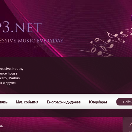
ressive, house,
rance house
esto, Markus
yk
и другие.
вязь
Муз. события
Биографии диджеев
Юзербары
ы:
Л