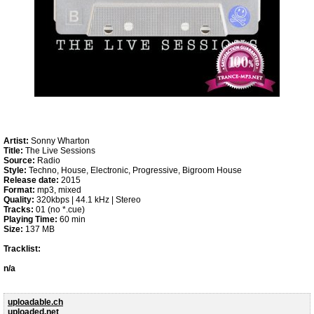
Artist:
Sonny Wharton
Title:
The Live Sessions
Source:
Radio
Style:
Techno, House, Electronic, Progressive, Bigroom House
Release date:
2015
Format:
mp3, mixed
Quality:
320kbps | 44.1 kHz | Stereo
Tracks:
01 (no *.cue)
Playing Time:
60 min
Size:
137 MB
Tracklist:
n/a
uploadable.ch
uploaded.net