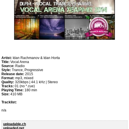
Artist:
Idan Rachmanov & Idan Horta
Title:
Vocal Arena
Source:
Radio
Style:
Trance, Progressive
Release date:
2015
Format:
mp3, mixed
Quality:
320kbps | 44.1 kHz | Stereo
Tracks:
01 (no *.cue)
Playing Time:
180 min
Size:
410 MB
Tracklist:
n/a
uploadable.ch
uploaded.net