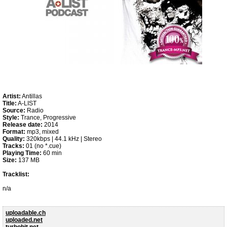
Artist:
Antillas
Title:
A-LIST
Source:
Radio
Style:
Trance, Progressive
Release date:
2014
Format:
mp3, mixed
Quality:
320kbps | 44.1 kHz | Stereo
Tracks:
01 (no *.cue)
Playing Time:
60 min
Size:
137 MB
Tracklist:
n/a
uploadable.ch
uploaded.net